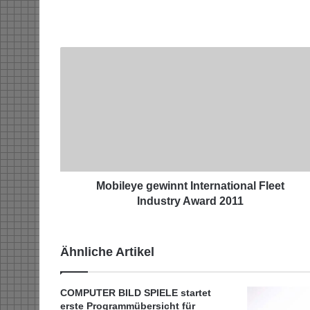
M
o
b
i
l
e
y
e
g
e
Mobileye gewinnt International Fleet
w
Industry Award 2011
i
n
n
Ähnliche Artikel
t
I
n
COMPUTER BILD SPIELE startet
t
erste Programmübersicht für