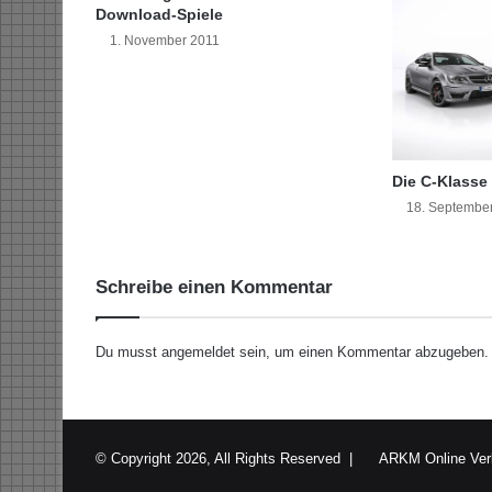
e
Download-Spiele
r
1. November 2011
n
a
t
i
o
n
Die C-Klass
a
18. Septembe
l
F
l
Schreibe einen Kommentar
e
e
t
Du musst
angemeldet
sein, um einen Kommentar abzugeben.
I
n
d
u
s
© Copyright 2026, All Rights Reserved |
ARKM Online Ver
t