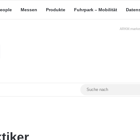
eople
Messen
Produkte
Fuhrpark – Mobilität
Daten
ARKM.market
RSS
Facebook
YouTube
Mastodon
tiker