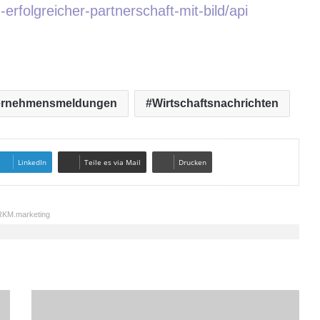
-erfolgreicher-partnerschaft-mit-bild/api
ernehmensmeldungen
Wirtschaftsnachrichten
LinkedIn
Teile es via Mail
Drucken
KM.marketing
E
r