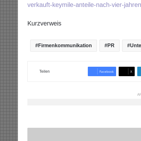
verkauft-keymile-anteile-nach-vier-jahren
Kurzverweis
Firmenkommunikation
PR
Unt
Teilen
Facebook
X
AR
G
r