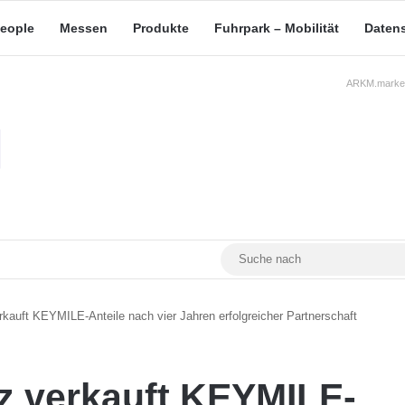
eople
Messen
Produkte
Fuhrpark – Mobilität
Daten
ARKM.market
RSS
Facebook
YouTube
Mastodon
uft KEYMILE-Anteile nach vier Jahren erfolgreicher Partnerschaft
 verkauft KEYMILE-