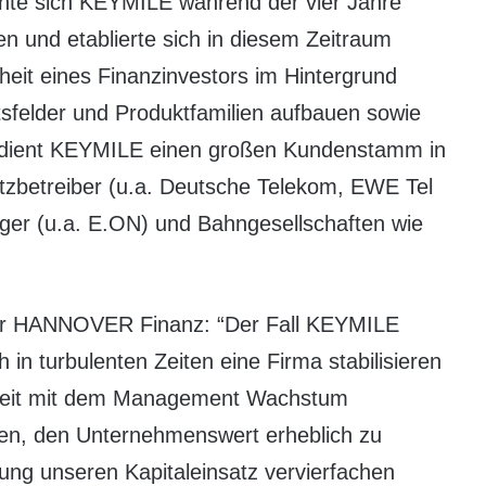
nte sich KEYMILE während der vier Jahre
en und etablierte sich in diesem Zeitraum
eit eines Finanzinvestors im Hintergrund
felder und Produktfamilien aufbauen sowie
edient KEYMILE einen großen Kundenstamm in
tzbetreiber (u.a. Deutsche Telekom, EWE Tel
rger (u.a. E.ON) und Bahngesellschaften wie
er HANNOVER Finanz: “Der Fall KEYMILE
 in turbulenten Zeiten eine Firma stabilisieren
rbeit mit dem Management Wachstum
gen, den Unternehmenswert erheblich zu
rung unseren Kapitaleinsatz vervierfachen