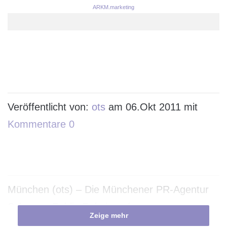
ARKM.marketing
Veröffentlicht von:
ots
am 06.Okt 2011 mit
Kommentare 0
München (ots) – Die Münchener PR-Agentur
Schwartz Public Relations (
Zeige mehr
www.schwartzpr.de
) übernimmt ab sofort die