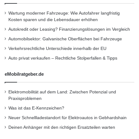
eine zentrale Rolle. Längst fällt das Thema
Wartung moderner Fahrzeuge: Wie Autofahrer langfristig
auch in den Zuständigkeitsbereich des Top-
Kosten sparen und die Lebensdauer erhöhen
Managements”, erklärt Christoph Schwartz,
Autokredit oder Leasing? Finanzierungslösungen im Vergleich
Inhaber und Gründer von Schwartz Public
Automobilsektor: Galvanische Oberflächen bei Fahrzeuge
Verkehrsrechtliche Unterschiede innerhalb der EU
Relations. “Wir freuen uns sehr, mit dem ISF
Auto privat verkaufen – Rechtliche Stolperfallen & Tipps
eine der weltweit wichtigsten unabhängigen
Organisationen für IT-Security für uns
eMobilratgeber.de
gewonnen zu haben.”
Elektromobilität auf dem Land: Zwischen Potenzial und
Praxisproblemen
Orginal-Meldung:
Was ist das E-Kennzeichen?
http://www.presseportal.de/pm/55938/2125208
Neuer Schnellladestandort für Elektroautos in Gebhardshain
/schwartz-public-relations-gewinnt-information-
Deinen Anhänger mit den richtigen Ersatzteilen warten
security-forum-als-neukunden-internationale-