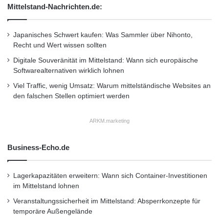
non/api
Mittelstand-Nachrichten.de:
Dieser Artikel wurde einsortiert unter:
:
Japanisches Schwert kaufen: Was Sammler über Nihonto,
Recht und Wert wissen sollten
Highlights
Digitale Souveränität im Mittelstand: Wann sich europäische
Softwarealternativen wirklich lohnen
Schlagwörter:
:
2011
•
B2B
•
Bank
•
Viel Traffic, wenig Umsatz: Warum mittelständische Websites an
Deutschland
•
Entscheider
•
den falschen Stellen optimiert werden
Familienunternehmer
•
Finanzen
•
GmbH
•
IHK
ARKM.marketing
•
Lifestyle
•
Messe
•
Mittelstand
•
Recht
•
Restaurant
•
Seminar
•
Steuern
•
Strategie
•
Business-Echo.de
Unternehmen
•
Unternehmer
•
Wirtschaft
•
Lagerkapazitäten erweitern: Wann sich Container-Investitionen
Wirtschaftsnachrichten
im Mittelstand lohnen
Veranstaltungssicherheit im Mittelstand: Absperrkonzepte für
Kurzverweis
temporäre Außengelände