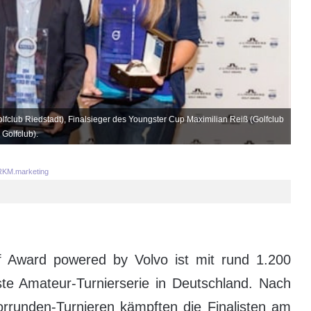
club Riedstadt), Finalsieger des Youngster Cup Maximilian Reiß (Golfclub
Golfclub).
KM.marketing
f Award powered by Volvo ist mit rund 1.200
ste Amateur-Turnierserie in Deutschland. Nach
Vorrunden-Turnieren kämpften die Finalisten am