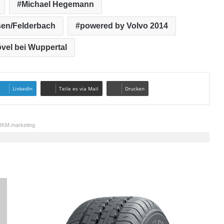
Michael Hegemann
usen/Felderbach
powered by Volvo 2014
vel bei Wuppertal
LinkedIn
Teile es via Mail
Drucken
KM.marketing
N
o
k
i