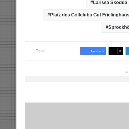
Larissa Skodda
Platz des Golfclubs Gut Frielingha
Sprockhö
Teilen
Facebook
X
AR
P
r
e
m