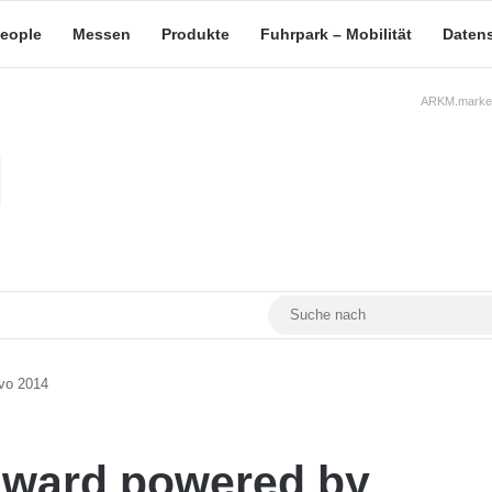
eople
Messen
Produkte
Fuhrpark – Mobilität
Daten
ARKM.market
RSS
Facebook
YouTube
Mastodon
lvo 2014
Award powered by