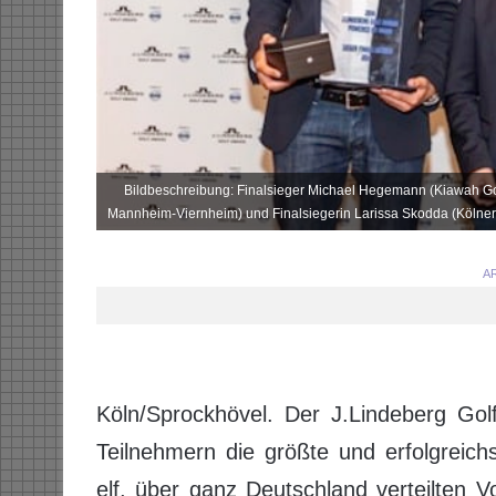
Bildbeschreibung: Finalsieger Michael Hegemann (Kiawah Golf
Mannheim-Viernheim) und Finalsiegerin Larissa Skodda (Kölner 
AR
Köln/Sprockhövel. Der J.Lindeberg Gol
Teilnehmern die größte und erfolgreich
elf, über ganz Deutschland verteilten 