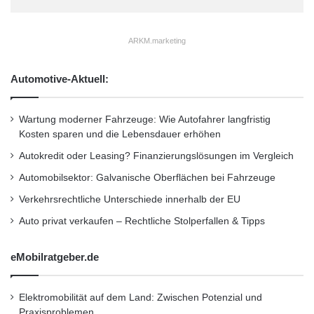
n
Highlights
v
o
ARKM.marketing
n
Schlagwörter:
:
2011
•
B2B
•
Bank
•
1
,
Deutschland
•
Entscheider
•
Automotive-Aktuell:
0
Familienunternehmer
•
Finanzen
•
GmbH
•
IHK
0
%
Wartung moderner Fahrzeuge: Wie Autofahrer langfristig
•
Lifestyle
•
Messe
•
Mittelstand
•
Recht
•
i
Kosten sparen und die Lebensdauer erhöhen
Restaurant
•
Seminar
•
Steuern
•
Strategie
•
n
Autokredit oder Leasing? Finanzierungslösungen im Vergleich
a
Unternehmen
•
Unternehmer
•
Wirtschaft
•
l
Automobilsektor: Galvanische Oberflächen bei Fahrzeuge
l
Wirtschaftsnachrichten
Verkehrsrechtliche Unterschiede innerhalb der EU
e
Auto privat verkaufen – Rechtliche Stolperfallen & Tipps
n
Kurzverweis
L
a
eMobilratgeber.de
u
f
Firmenkommunikation
PR
z
Elektromobilität auf dem Land: Zwischen Potenzial und
e
Praxisproblemen