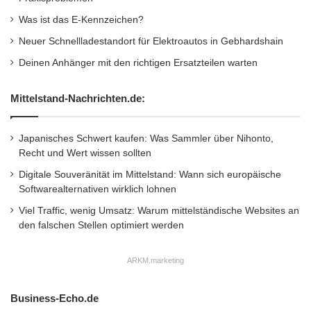
Unternehmensmeldungen
i
Was ist das E-Kennzeichen?
t
Wirtschaftsnachrichten
e
Neuer Schnellladestandort für Elektroautos in Gebhardshain
n
Deinen Anhänger mit den richtigen Ersatzteilen warten
Mittelstand-Nachrichten.de:
Japanisches Schwert kaufen: Was Sammler über Nihonto,
Recht und Wert wissen sollten
Digitale Souveränität im Mittelstand: Wann sich europäische
Softwarealternativen wirklich lohnen
Viel Traffic, wenig Umsatz: Warum mittelständische Websites an
den falschen Stellen optimiert werden
ARKM.marketing
Business-Echo.de