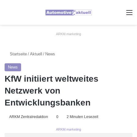
A
ARKM.marketing
Startseite
/
Aktuell
/
News
News
KfW initiiert weltweites
Netzwerk von
Entwicklungsbanken
ARKM Zentralredaktion
0
2 Minuten Lesezeit
ARKM.marketing