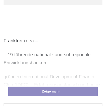
Frankfurt (ots) –
– 19 führende nationale und subregionale
Entwicklungsbanken
gründen International Development Finance
Club (IDFC) – Erfahrungsaustausch und neue
Zeige mehr
Kooperationen – mit gebündelter