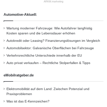
r
ARKM.marketing
globaler Ebene”, sagt L. Enrique García,
a
m
Präsident der lateinamerikanischen
Automotive-Aktuell:
m
Entwicklungsbank CAF und einer der
s
d
Initiatoren des Netzwerks, über die Ziele des
Wartung moderner Fahrzeuge: Wie Autofahrer langfristig
e
Kosten sparen und die Lebensdauer erhöhen
Clubs.
s
Autokredit oder Leasing? Finanzierungslösungen im Vergleich
o
r
Automobilsektor: Galvanische Oberflächen bei Fahrzeuge
“Im ersten Halbjahr 2012 werden die
a
Verkehrsrechtliche Unterschiede innerhalb der EU
l
Aktivitäten des Clubs im Hinblick auf die UN
v
Auto privat verkaufen – Rechtliche Stolperfallen & Tipps
e
Rio+20 Konferenz in Brasilien im Juni 2012 auf
r
das Thema Klimafinanzierung ausgerichtet
eMobilratgeber.de
a
b
sein”, skizziert Luciano Coutinho, Präsident der
r
Elektromobilität auf dem Land: Zwischen Potenzial und
brasilianischen Entwicklungsbank BNDES, das
e
Praxisproblemen
i
Arbeitsprogramm des Netzwerks. “In einer sich
c
Was ist das E-Kennzeichen?
h