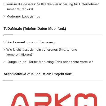
t
Warum die gesetzliche Krankenversicherung für Unternehmer
a
die Jahre 2011 bis 2014 sind neben der
immer teurer wird
n
Klimafinanzierung die Finanzierung
t
Moderner Lobbyismus
/
umweltfreundlicher Infrastruktur sowie soziale
P
TeDaMo.de (Telefon-Daten-Mobilfunk)
a
Entwicklung.
l
o
Von Frame-Drops zu Framesieg:
Zum ersten Vorsitzenden des Clubs wurde Dr.
n
Wie leicht lässt sich ein verlorenes Smartphone
o
Ulrich Schröder, Vorstandsvorsitzender der
kompromittieren?
s
e
KfW Bankengruppe, gewählt. Unterstützt wird
„Junge Leute“-Tarife: Marketing-Trick oder echte Vorteile?
t
er dabei von seinen Amtskollegen Paul Baloyi
r
Automotive-Aktuell.de ist ein Projekt von:
o
(DBSA), Luciano Coutinho (BNDES), L.
n
Enrique Garcia (Cooperación Andina de
(
3
Fomento, CAF) und Hiroto Arakawa (Japan
0
0
International Cooperation Agency, JICA), die
m