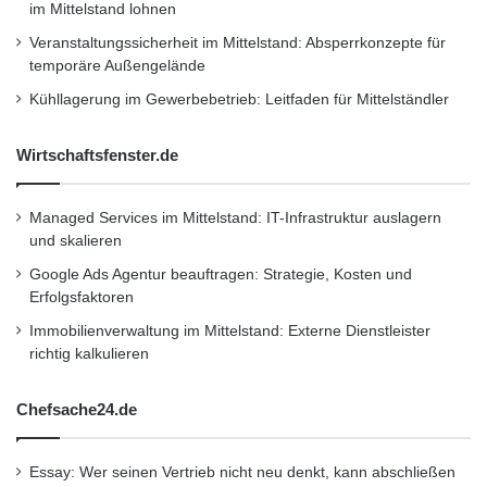
im Mittelstand lohnen
n
Lebensbedingungen einzusetzen”, so Paul
a
Veranstaltungssicherheit im Mittelstand: Absperrkonzepte für
Baloyi, Vorstandsvorsitzender der
t
temporäre Außengelände
i
südafrikanischen Entwicklungsbank DBSA.
Kühllagerung im Gewerbebetrieb: Leitfaden für Mittelständler
o
n
s
Wirtschaftsfenster.de
Der Club baut auf bereits langjährig
p
r
bestehenden Geschäftsbeziehungen zwischen
o
Managed Services im Mittelstand: IT-Infrastruktur auslagern
den derzeit 19 Entwicklungsbanken aus Afrika,
d
und skalieren
u
Asien, Europa und Lateinamerika auf. Er bietet
Google Ads Agentur beauftragen: Strategie, Kosten und
k
Erfolgsfaktoren
Möglichkeiten zum Erfahrungsaustausch über
t
s
Immobilienverwaltung im Mittelstand: Externe Dienstleister
zentrale Geschäftsaktivitäten sowie zur
N
richtig kalkulieren
e
Identifikation von neuen
t
Chefsache24.de
Kooperationsmöglichkeiten.
u
p
i
Essay: Wer seinen Vertrieb nicht neu denkt, kann abschließen
Die maßgeblichen strategischen Themen für