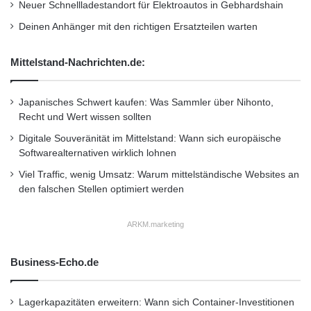
verändernden Welt wollen sich die IDFC-
Neuer Schnellladestandort für Elektroautos in Gebhardshain
t
Mitgliedsbanken als treibende Akteure im
e
Deinen Anhänger mit den richtigen Ersatzteilen warten
n
Prozess der Anpassung an den Klimawandel
f
Mittelstand-Nachrichten.de:
und seiner Abschwächung innerhalb der
e
s
vorgesehenen internationalen
t
Japanisches Schwert kaufen: Was Sammler über Nihonto,
d
Recht und Wert wissen sollten
Klimafinanzierungsarchitektur positionieren.”
o
Digitale Souveränität im Mittelstand: Wann sich europäische
s
Softwarealternativen wirklich lohnen
i
“IDFC wird uns helfen, Partnerschaften
e
Viel Traffic, wenig Umsatz: Warum mittelständische Websites an
zwischen nationalen und subregionalen
r
den falschen Stellen optimiert werden
t
Entwicklungsbanken auch auf internationaler
e
ARKM.marketing
Ebene zu fördern und unsere jeweiligen
n
K
Ressourcen sowie unser Know-how als
o
Business-Echo.de
m
Entwicklungsbanken noch wirksamer für die
b
Verbesserung menschlicher
Lagerkapazitäten erweitern: Wann sich Container-Investitionen
i