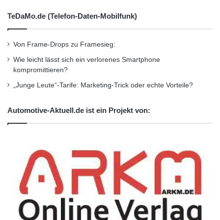
s
Fondsinitiator und Geschäftsbesorger stets
a
TeDaMo.de (Telefon-Daten-Mobilfunk)
getrennt werden. So kann der Initiator allein im
l
t
Interesse der Anleger handeln.
e
Von Frame-Drops zu Framesieg:
r
Wie leicht lässt sich ein verlorenes Smartphone
n
Orginal-Meldung:
kompromittieren?
a
http://www.presseportal.de/pm/103147/213739
t
„Junge Leute“-Tarife: Marketing-Trick oder echte Vorteile?
i
4/lichtblick-auf-dem-grauen-kapitalmarkt/api
v
Automotive-Aktuell.de ist ein Projekt von:
e
n
Dieser Artikel wurde einsortiert unter:
:
f
Highlights
ü
r
b
Schlagwörter:
:
2011
•
B2B
•
Bank
•
e
t
Deutschland
•
Entscheider
•
r
Familienunternehmer
•
Finanzen
•
GmbH
•
IHK
o
f