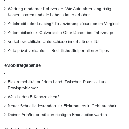
bei diesen die Umsetzung der Ziele. Diese
e
A
r
p
Wartung moderner Fahrzeuge: Wie Autofahrer langfristig
Trennung von Initiator und operativen
R
p
Kosten sparen und die Lebensdauer erhöhen
a
Geschäft gewährleistet, dass die Interessen
s
Autokredit oder Leasing? Finanzierungslösungen im Vergleich
t
f
der Anleger gewahrt bleiben.
g
Automobilsektor: Galvanische Oberflächen bei Fahrzeuge
ü
e
r
Verkehrsrechtliche Unterschiede innerhalb der EU
b
A
“Seit 19 Jahren sind wir als
e
Auto privat verkaufen – Rechtliche Stolperfallen & Tipps
p
r
Vermögensverwalter am Markt erfolgreich und
p
i
l
eMobilratgeber.de
vertreten dabei stets die Interessen der
n
e
f
i
Investoren . Unser kundenfreundliches
o
P
Elektromobilität auf dem Land: Zwischen Potenzial und
r
Fondskonzept entwickelten wir aufgrund
h
Praxisproblemen
m
o
mangelnder Alternativen auf dem Finanzmarkt.
Was ist das E-Kennzeichen?
i
n
e
e
Neuer Schnellladestandort für Elektroautos in Gebhardshain
Ich freue mich daher sehr über diese
r
u
Deinen Anhänger mit den richtigen Ersatzteilen warten
Auszeichnung, die unser “Anleger zuerst”-
t
n
ü
d
Prinzip bestätigt.” (Rudi Krötz, Bankfachwirt,
b