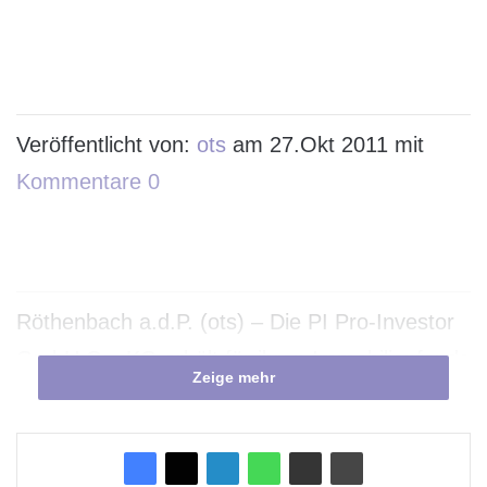
Veröffentlicht von:
ots
am 27.Okt 2011 mit
Kommentare 0
Röthenbach a.d.P. (ots) – Die PI Pro-Investor
GmbH Co. KG erhält für ihren Immobilienfonds
Zeige mehr
den Deutschen BeteiligungsPreis 2011 in der
Kategorie Transparenz und
Anlegerorientierung.