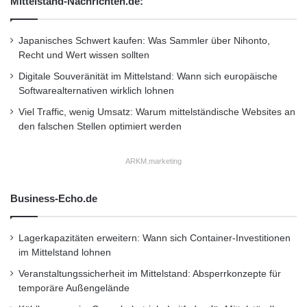
Mittelstand-Nachrichten.de:
A
e
geschäftsführender Gesellschafter der PI Pro-
n
r
d
Investor)
Japanisches Schwert kaufen: Was Sammler über Nihonto,
d
r
Recht und Wert wissen sollten
i
o
e
i
Digitale Souveränität im Mittelstand: Wann sich europäische
Der Deutsche BeteiligungsPreis ist nicht die
S
d
Softwarealternativen wirklich lohnen
i
erste Auszeichnung die der Immobilienfonds in
-
Viel Traffic, wenig Umsatz: Warum mittelständische Websites an
t
G
diesem Jahr erhalten hat. Nachdem die
den falschen Stellen optimiert werden
u
e
a
r
CHECK-Analyse von Stephan Appel ihn mit der
t
ä
ARKM.marketing
i
Bestnote 1,02 im Bereich Sicherheit bewertete,
t
o
e
belegte er im August 2011 den 1. Platz der
Business-Echo.de
n
d
CHECK -Transparenzanalyse.
e
Lagerkapazitäten erweitern: Wann sich Container-Investitionen
r
im Mittelstand lohnen
F
Über die PI- Pro-Investor
o
Veranstaltungssicherheit im Mittelstand: Absperrkonzepte für
n
temporäre Außengelände
Das Emissionshaus PI Pro-Investor ist ein
d