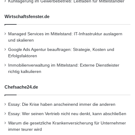
Kühllagerung im Gewerbebetrieb: Leitfaden für Mittelständler
s
Unternehmen der PI-Unternehmensgruppe.
u
Wirtschaftsfenster.de
n
Diese ist seit 1992 erfolgreich in der
d
Vermögensverwaltung aktiv und hat ihren
s
Managed Services im Mittelstand: IT-Infrastruktur auslagern
k
Ursprung in der Proinvest-Beratung GmbH,
und skalieren
i
Nürnberg, einem Finanzdienstleistungsinstitut
z
Google Ads Agentur beauftragen: Strategie, Kosten und
z
Erfolgsfaktoren
mit der Genehmigung zur
i
Immobilienverwaltung im Mittelstand: Externe Dienstleister
e
Vermögensverwaltung gemäß § 32 KWG.
richtig kalkulieren
r
t
H
Aus dieser Perspektive wurde auch das
Chefsache24.de
a
investorenbestimmte Konzept der PI Pro-
n
Essay: Die Krise haben anscheinend immer die anderen
d
Investor Finanzprodukte entwickelt. Es rückt
l
Essay: Wer seinen Vertrieb nicht neu denkt, kann abschließen
die Anlegerinteressen in den Vordergrund der
u
Warum die gesetzliche Krankenversicherung für Unternehmer
n
gesamten Fondskonstruktion, indem
immer teurer wird
g