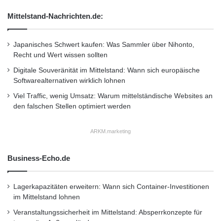
dieselben strategischen Ziele verfolgen. Die
Mittelstand-Nachrichten.de:
immensen Printreichweiten der Verlage und die
neuen digitalen Reichweiten von MeinProspekt
Japanisches Schwert kaufen: Was Sammler über Nihonto,
Recht und Wert wissen sollten
ergänzen sich perfekt. Den überwiegenden Teil
Digitale Souveränität im Mittelstand: Wann sich europäische
der Endverbraucher kann man nach wie vor
Softwarealternativen wirklich lohnen
mit tradionell gedruckten Prospekten
Viel Traffic, wenig Umsatz: Warum mittelständische Websites an
den falschen Stellen optimiert werden
hervorragend erreichen, dort wo das nicht
mehr klappt, ergänzen wir mit digitalen
ARKM.marketing
Prospekten. Wir freuen uns sehr auf die
Business-Echo.de
Zusammenarbeit mit unseren
Partnerverlagen.” Kontakt für Journalisten:
Lagerkapazitäten erweitern: Wann sich Container-Investitionen
Stefan Gessulat Gessulat Media GmbH,
im Mittelstand lohnen
Gabelsbergerstrasse 40, 80333 München
Veranstaltungssicherheit im Mittelstand: Absperrkonzepte für