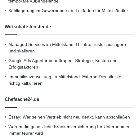
temporäre Außengelände
Telefon: +49. 89. 28 85 79 53, Telefax: +49.
Kühllagerung im Gewerbebetrieb: Leitfaden für Mittelständler
89. 28 85 79 54 Mobil: +49. 173. 24 20 311
Mail: stefan.gessulat@gessulat.com
Wirtschaftsfenster.de
www.gessulat.com
Managed Services im Mittelstand: IT-Infrastruktur auslagern
und skalieren
Orginal-Meldung:
Google Ads Agentur beauftragen: Strategie, Kosten und
http://www.presseportal.de/pm/81141/2139679
Erfolgsfaktoren
/digitale-prospekte-auf-erfolgskurs-
Immobilienverwaltung im Mittelstand: Externe Dienstleister
richtig kalkulieren
meinprospekt-de-durchbricht-die-50-mio-
grenze-und-gewinnt-nach/api
Chefsache24.de
Kurzverweis
Essay: Wer seinen Vertrieb nicht neu denkt, kann abschließen
Warum die gesetzliche Krankenversicherung für Unternehmer
immer teurer wird
Firmenkommunikation
PR