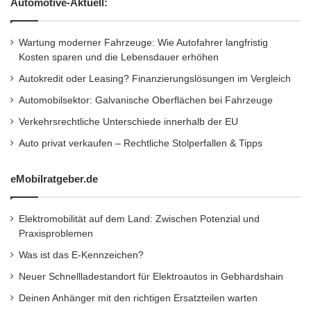
Automotive-Aktuell:
a
u
Handelskunden auch die Endverbraucher, die
s
Wartung moderner Fahrzeuge: Wie Autofahrer langfristig
sich überwiegend online oder mobil
Kosten sparen und die Lebensdauer erhöhen
informieren. Bereits in Kürze werden wir
Autokredit oder Leasing? Finanzierungslösungen im Vergleich
MeinProspekt auf die Online-Plattformen
Automobilsektor: Galvanische Oberflächen bei Fahrzeuge
unserer Verlagsgruppe integrieren.
Verkehrsrechtliche Unterschiede innerhalb der EU
Auto privat verkaufen – Rechtliche Stolperfallen & Tipps
Ali Uluileri, Gründer und Geschäftsführer der
eMobilratgeber.de
MeinProspekt: “Wir sind außerordentlich
erfreut, dass es uns gelungen ist, so
Elektromobilität auf dem Land: Zwischen Potenzial und
bedeutende Verlagsgruppen wie WAZ,
Praxisproblemen
Madsack und SWMH als Partner und Teilhaber
Was ist das E-Kennzeichen?
zu gewinnen. In unseren Gesprächen mit den
Neuer Schnellladestandort für Elektroautos in Gebhardshain
Verlagsgruppen hat sich gezeigt, dass wir
Deinen Anhänger mit den richtigen Ersatzteilen warten