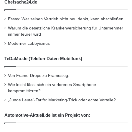
Chefsache24.de
agierendes Technologie-Unternehmen mit
heute über 1.000 Beschäftigten aufbaute.
Essay: Wer seinen Vertrieb nicht neu denkt, kann abschließen
Warum die gesetzliche Krankenversicherung für Unternehmer
Die internationalen Fachmessen Motek und
immer teurer wird
Moderner Lobbyismus
Bondexpo bildeten einen würdigen Rahmen
zur Verleihung der Auszeichnungen, die im
TeDaMo.de (Telefon-Daten-Mobilfunk)
Übrigen auch ein eindrucksvolles Spiegelbild
für die enorme Innovationsfähigkeit der
Von Frame-Drops zu Framesieg:
Branche darstell(t)en. Dies ist durchaus als
Wie leicht lässt sich ein verlorenes Smartphone
kompromittieren?
Verpflichtung und Ansporn zum Mitmachen zu
„Junge Leute“-Tarife: Marketing-Trick oder echte Vorteile?
verstehen, denn die nächste Motek und
Bondexpo sind bereits terminiert. Sie finden
Automotive-Aktuell.de ist ein Projekt von:
vom 05. – 08. Oktober 2015 wieder in