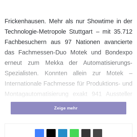
Frickenhausen. Mehr als nur Showtime in der
Technologie-Metropole Stuttgart – mit 35.712
Fachbesuchern aus 97 Nationen avancierte
das Fachmessen-Duo Motek und Bondexpo
erneut zum Mekka der Automatisierungs-
Spezialisten. Konnten allein zur Motek –
Internationale Fachmesse für Produktions- und
Montagautomatisierung exakt 941 Aussteller
und außerdem zur Bondexpo – Internationale
Zeige mehr
Fachmesse für Klebtechnologie weitere 116
Aussteller, also insgesamt 1.057 Aussteller,
gezählt werden, so verdeutlicht auch die