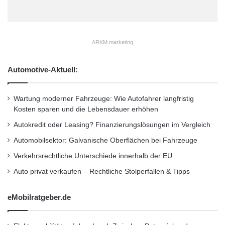
identifiziert bzw. aufgelistet.
Für die Fachbesucher stellen diese Hersteller
ARKM.marketing
und Anbieter das Knowhow-, Kompetenz- und
Automotive-Aktuell:
Lieferpotenzial für Systemlösungen dar. Und
für die Armada der Komponenten- und
Wartung moderner Fahrzeuge: Wie Autofahrer langfristig
Kosten sparen und die Lebensdauer erhöhen
Subsysteme-Hersteller bzw. Anbieter, die an
Autokredit oder Leasing? Finanzierungslösungen im Vergleich
der Motek wie der Bondexpo traditionell stark
Automobilsektor: Galvanische Oberflächen bei Fahrzeuge
vertreten sind, stellen die 280 Anlagenbauer
Verkehrsrechtliche Unterschiede innerhalb der EU
und Systemlöser einen Großteil der
Auto privat verkaufen – Rechtliche Stolperfallen & Tipps
angepeilten Zielgruppe dar. Damit avancieren
die Motek und die Bondexpo, neben ihrer
eMobilratgeber.de
eigentlichen Funktion als Mittler zwischen