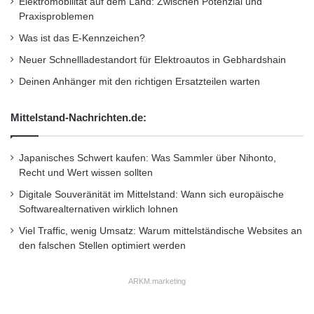
Elektromobilität auf dem Land: Zwischen Potenzial und
Angebot und Bedarfsmarkt, zusätzlich zur
Praxisproblemen
„integrierten B2B-Plattform“, an der das Gros
Was ist das E-Kennzeichen?
des Basisgeschäfts der ganzen Branche zur
Neuer Schnellladestandort für Elektroautos in Gebhardshain
Sprache kommt.
Deinen Anhänger mit den richtigen Ersatzteilen warten
Mittelstand-Nachrichten.de:
Dass neben aller Business-Professionalität
auch der Part „Showtime“ nicht zu kurz kam,
Japanisches Schwert kaufen: Was Sammler über Nihonto,
zeigten sowohl diverse Fachpresse-
Recht und Wert wissen sollten
Konferenzen, das Aussteller-Forum (1.180
Digitale Souveränität im Mittelstand: Wann sich europäische
Softwarealternativen wirklich lohnen
Besucher!) und besonders die erstmalige
Viel Traffic, wenig Umsatz: Warum mittelständische Websites an
Verleihung des handling Award in drei
den falschen Stellen optimiert werden
Kategorien. Die fünfköpfige Jury musste der
ARKM.marketing
anspruchsvollen Aufgabe gerecht werden, aus
90 Bewerbungen von 85 einreichenden