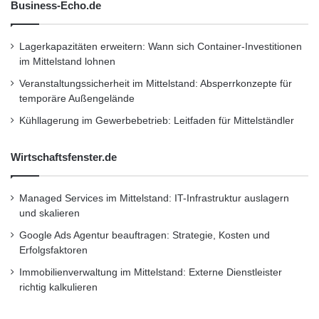
Business-Echo.de
Unternehmen die preiswürdigen Produkte
auszuwählen. In der Kategorie I „Innovative
Lagerkapazitäten erweitern: Wann sich Container-Investitionen
im Mittelstand lohnen
Neuentwicklung“ machten die Firmen Roth +
Veranstaltungssicherheit im Mittelstand: Absperrkonzepte für
Rau Ortner GmbH, gomtec GmbH und Terex
temporäre Außengelände
MHPS GmbH, und in der Kategorie II
Kühllagerung im Gewerbebetrieb: Leitfaden für Mittelständler
„Innovative Anwendung“ das Fraunhofer
Wirtschaftsfenster.de
Institut IPA, IEF Werner GmbH und
Steinbichler Optik das Rennen (jeweils in der
Managed Services im Mittelstand: IT-Infrastruktur auslagern
und skalieren
Reihenfolge Platz 1,2 und, 3). Den „Ehrenpreis
Google Ads Agentur beauftragen: Strategie, Kosten und
für das Lebenswerk“ erhielt der Selfmade-
Erfolgsfaktoren
Unternehmer Eugen Rapp von
Immobilienverwaltung im Mittelstand: Externe Dienstleister
TOX®PRESSOTECHNIK, der im Zeitraum von
richtig kalkulieren
rund 40 Jahren aus dem Nichts ein weltweit