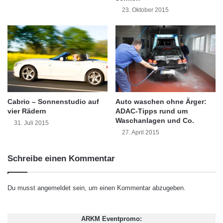
23. Oktober 2015
dass von den 35.712 Fachbesuchern aus 97
Ländern der Erde, erneut den Weg ins
Technologie-Zentrum im Herzen Europas
fanden, um an Ort und Stelle Beschaffungen
auszulösen und Investitionen zu initiieren.
Zielgerichtete Unterstützung gaben dafür die
Cabrio – Sonnenstudio auf
Auto waschen ohne Ärger:
vier Rädern
ADAC-Tipps rund um
beiden Spezial-Messeführer
Waschanlagen und Co.
31. Juli 2015
27. April 2015
Montageanlagenbau, Roboter-Hersteller und
Roboter-Systemintegratoren sowie Füge- und
Schreibe einen Kommentar
Klebtechnik. Im Bereich Montageanlagenbau
und Roboter-Systemintegration wurden
Du musst
angemeldet
sein, um einen Kommentar abzugeben.
insgesamt 217 Aussteller und im Bereich
Füge- und Klebtechnik 148 Aussteller
ARKM Eventpromo: