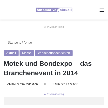
A
ARKM.marketing
Startseite
/
Aktuell
Aktuell
Messe
Wirtschaftsnachrichten
Motek und Bondexpo – das
Branchenevent in 2014
ARKM Zentralredaktion
0
2 Minuten Lesezeit
ARKM.marketing