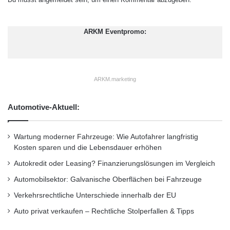
i
t
zusätzlich der “Preis-Leistungs-Sieger”
a
ARKM Eventpromo:
automatisch hervorgehoben – der günstigste
u
s
Tarif mit Qualitäts-Siegel “Verbraucherschutz
l
ä
gecheckt”. So kann der Verbraucher vierfach
n
ARKM.marketing
sicher sein: der “Preis-Leistungssieger” erfüllt
d
i
alle Empfehlungen von drei
Automotive-Aktuell:
s
c
Verbraucherschutz-Organisationen und ist
h
Wartung moderner Fahrzeuge: Wie Autofahrer langfristig
obendrein der günstigste aus dieser Gruppe.
e
Kosten sparen und die Lebensdauer erhöhen
n
I
Autokredit oder Leasing? Finanzierungslösungen im Vergleich
“Unser Versprechen ist, neutral und
n
Automobilsektor: Galvanische Oberflächen bei Fahrzeuge
v
transparent zu sein. Dies lösen wir ein, indem
e
Verkehrsrechtliche Unterschiede innerhalb der EU
die Ergebnisse der Prüfung für das Qualitäts-
s
Auto privat verkaufen – Rechtliche Stolperfallen & Tipps
t
Siegel bei jedem einzelnen Tarif hinterlegt
o