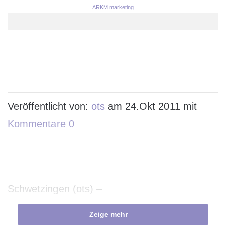
ARKM.marketing
Veröffentlicht von:
ots
am 24.Okt 2011 mit
Kommentare 0
Schwetzingen (ots) –
Zeige mehr
Tarife müssen den Empfehlungen von drei