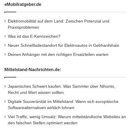
eMobilratgeber.de
sind”, so Weber. “Damit geben wir den
r
e
Verbrauchern den Durchblick, den ihnen die
n
Elektromobilität auf dem Land: Zwischen Potenzial und
v
Banken und Versicherungsgesellschaften
Praxisproblemen
o
leider oft vorenthalten. Wir machen den
n
Was ist das E-Kennzeichen?
B
Versicherungsabschluss im Internet wieder ein
Neuer Schnellladestandort für Elektroautos in Gebhardshain
e
r
Stück einfacher und sicherer.” Dieses Video
Deinen Anhänger mit den richtigen Ersatzteilen warten
l
finden Sie auch unter:
i
Mittelstand-Nachrichten.de:
n
http://www.presseportal.de/link/YouTube
H
http://
www.presseportal.de/link/sevenload
y
Japanisches Schwert kaufen: Was Sammler über Nihonto,
p
Recht und Wert wissen sollten
Unter folgenden Adressen können Sie das
u
Digitale Souveränität im Mittelstand: Wann sich europäische
n
Video herunterladen:
http://ots.de/DBBt0
Softwarealternativen wirklich lohnen
d
(Format .mp4)
http://ots.de/Fzz4P
(Format
L
Viel Traffic, wenig Umsatz: Warum mittelständische Websites an
B
den falschen Stellen optimiert werden
.flv)
B