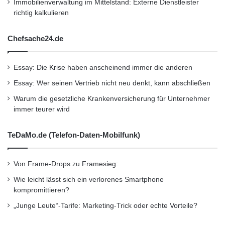
Immobilienverwaltung im Mittelstand: Externe Dienstleister
Restaurant
•
Seminar
•
Steuern
•
Strategie
•
richtig kalkulieren
Unternehmen
•
Unternehmer
•
Wirtschaft
•
Chefsache24.de
Wirtschaftsnachrichten
Essay: Die Krise haben anscheinend immer die anderen
Kurzverweis
Essay: Wer seinen Vertrieb nicht neu denkt, kann abschließen
Warum die gesetzliche Krankenversicherung für Unternehmer
Firmenkommunikation
PR
immer teurer wird
Unternehmensmeldungen
TeDaMo.de (Telefon-Daten-Mobilfunk)
Wirtschaftsnachrichten
Von Frame-Drops zu Framesieg:
Wie leicht lässt sich ein verlorenes Smartphone
kompromittieren?
„Junge Leute“-Tarife: Marketing-Trick oder echte Vorteile?