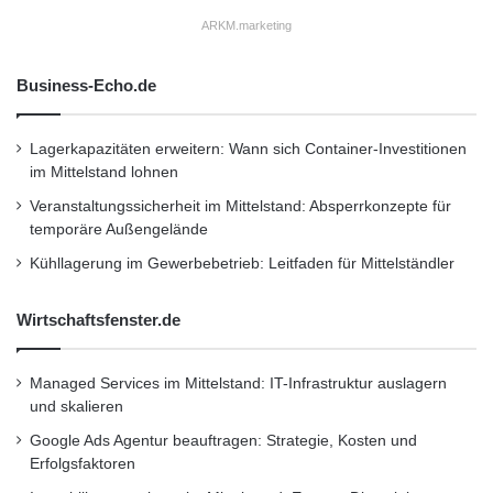
ARKM.marketing
Orginal-Meldung:
http://www.presseportal.de/pm/82940/2134883
Business-Echo.de
/ots-video-neues-verbraucher-siegel-schafft-
Lagerkapazitäten erweitern: Wann sich Container-Investitionen
sicherheit-beim-versicherungsvergleich-im-
im Mittelstand lohnen
internet/api
Veranstaltungssicherheit im Mittelstand: Absperrkonzepte für
temporäre Außengelände
Dieser Artikel wurde einsortiert unter:
:
Kühllagerung im Gewerbebetrieb: Leitfaden für Mittelständler
Highlights
Wirtschaftsfenster.de
Schlagwörter:
:
2011
•
B2B
•
Bank
•
Managed Services im Mittelstand: IT-Infrastruktur auslagern
Deutschland
•
Entscheider
•
und skalieren
Familienunternehmer
•
Finanzen
•
GmbH
•
IHK
Google Ads Agentur beauftragen: Strategie, Kosten und
Erfolgsfaktoren
•
Lifestyle
•
Messe
•
Mittelstand
•
Recht
•