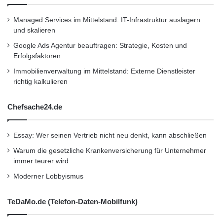
Nippon Telegraph and Telephone Corporation,
einem der weltgrössten
Managed Services im Mittelstand: IT-Infrastruktur auslagern
und skalieren
Telekommunikationsunternehmen, das an den
Google Ads Agentur beauftragen: Strategie, Kosten und
Börsen in Tokio, London und New York notiert
Erfolgsfaktoren
ist. Weitere Informationen finden Sie unter
Immobilienverwaltung im Mittelstand: Externe Dienstleister
richtig kalkulieren
http://www.ntt.com.
Chefsache24.de
NTT, NTT Communications, NTT Europe und
die Logos von NTT Communications und NTT
Essay: Wer seinen Vertrieb nicht neu denkt, kann abschließen
Europe sind eingetragene Marken oder
Warum die gesetzliche Krankenversicherung für Unternehmer
immer teurer wird
Marken der NIPPON TELEGRAPH AND
Moderner Lobbyismus
TELEPHONE CORPORATION und/oder
verbundener Unternehmen. Alle anderen
TeDaMo.de (Telefon-Daten-Mobilfunk)
genannten Produktnamen sind Marken ihrer