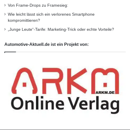
jeweiligen Eigner.
Von Frame-Drops zu Framesieg:
Wie leicht lässt sich ein verlorenes Smartphone
kompromittieren?
(c) 2011 NTT Communications
„Junge Leute“-Tarife: Marketing-Trick oder echte Vorteile?
http://www.eu.ntt.com/en/index.html
Automotive-Aktuell.de ist ein Projekt von:
Orginal-Meldung:
http://www.presseportal.de/pm/79609/2134791
/ntt-communications-stellt-auf-dem-gartner-
symposium-itxpo-2011-neues-cloud-
geschaeftsmodell-vor/api
Kurzverweis