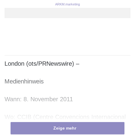
ARKM.marketing
London (ots/PRNewswire) –
Medienhinweis
Wann: 8. November 2011
Wo: CCIB (Centre Convencions Internacional
Barcelona) in Barcelona (Spanien)
Zeige mehr