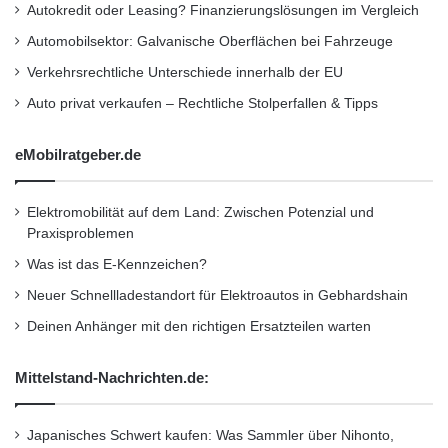
Autokredit oder Leasing? Finanzierungslösungen im Vergleich
c
europäische Tochterunternehmen der NTT
h
Automobilsektor: Galvanische Oberflächen bei Fahrzeuge
I
Communications Corporation, dem
Verkehrsrechtliche Unterschiede innerhalb der EU
m
internationalen Datendienste- und IP-Dienste-
m
Auto privat verkaufen – Rechtliche Stolperfallen & Tipps
o
Geschäftsbereich des in der entsprechenden
b
eMobilratgeber.de
i
Fortune-Global-500-Liste führenden
l
Telekommunikationsanbieters Nippon
i
Elektromobilität auf dem Land: Zwischen Potenzial und
e
Telegraph Telephone Corporation (NTT). NTT
Praxisproblemen
n
Was ist das E-Kennzeichen?
Europe bietet Unternehmens-Hosting der
f
i
Neuer Schnellladestandort für Elektroautos in Gebhardshain
Weltklasse, gemanagte Netzwerkdienste und
n
Deinen Anhänger mit den richtigen Ersatzteilen warten
a
IP-Netzwerkdienste für Unternehmenskunden
n
und Serviceprovider in Europa.
z
Mittelstand-Nachrichten.de:
i
e
Über NTT Communications: Das breit
r
Japanisches Schwert kaufen: Was Sammler über Nihonto,