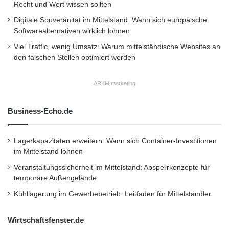
u
Recht und Wert wissen sollten
gefächerte Dienstleistungsspektrum von NTT
n
Digitale Souveränität im Mittelstand: Wann sich europäische
Communications reicht von globalen
g
Softwarealternativen wirklich lohnen
e
Netzwerken über Managementlösungen bis hin
Viel Traffic, wenig Umsatz: Warum mittelständische Websites an
n
den falschen Stellen optimiert werden
zu IT-Dienstleistungen. Zur grossen
Infrastruktur des Unternehmens zählen Arcstar
ARKM.marketing
Global IP-VPN und Global e-VLAN und zudem
Business-Echo.de
ein Tier-1-IP-Backbone, mit dem über 150
Länder abgedeckt werden, sowie sichere
Lagerkapazitäten erweitern: Wann sich Container-Investitionen
Datenzentren in Asien, Nordamerika und
im Mittelstand lohnen
Europa.
Veranstaltungssicherheit im Mittelstand: Absperrkonzepte für
temporäre Außengelände
NTT Communications ist ein
Kühllagerung im Gewerbebetrieb: Leitfaden für Mittelständler
hundertprozentiges Tochterunternehmen der
Wirtschaftsfenster.de