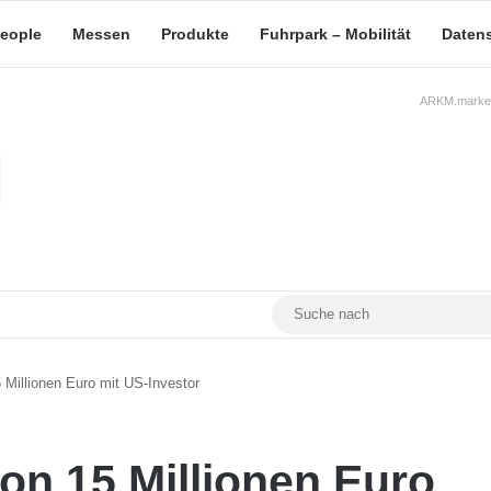
eople
Messen
Produkte
Fuhrpark – Mobilität
Daten
ARKM.market
RSS
Facebook
YouTube
Mastodon
 Millionen Euro mit US-Investor
on 15 Millionen Euro