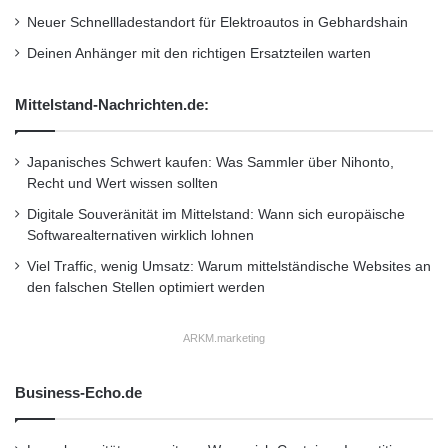
Angebote können über alle relevanten Kanäle
t
Neuer Schnellladestandort für Elektroautos in Gebhardshain
f
online, offline und mobil an die Zielgruppen
Deinen Anhänger mit den richtigen Ersatzteilen warten
o
r
gerichtet werden. Unternehmen können ihre
m
Mittelstand-Nachrichten.de:
Angebote eigenständig im Partnerbereich der
Plattform erstellen, eine Partner-App mit
Japanisches Schwert kaufen: Was Sammler über Nihonto,
Scanfunktion vereinfacht die Erfassung von
Recht und Wert wissen sollten
Digitale Souveränität im Mittelstand: Wann sich europäische
Gutscheinen vor Ort.
Softwarealternativen wirklich lohnen
Viel Traffic, wenig Umsatz: Warum mittelständische Websites an
“Die Möglichkeit, Punkte zu sammeln, macht
den falschen Stellen optimiert werden
Deals für Kunden zusätzlich attraktiv. Die
ARKM.marketing
Einlösung der Gutscheine ist für unsere
Kunden noch einfacher. Durch das Vorzeigen
Business-Echo.de
der Payback Karte ist ein Ausdrucken von