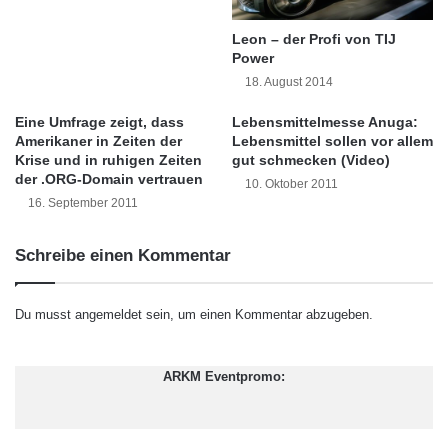
e
Auslastungen abdecken, neue Produkte in den
n
r
t
Leon – der Profi von TIJ
Markt bringen und erreichen neue
,
T
Power
s
e
Kundengruppen ohne Streuverluste”, so
18. August 2014
t
l
Michael Stephan, Bereichsleiter Payback Local
ü
e
Eine Umfrage zeigt, dass
Lebensmittelmesse Anuga:
t
k
Amerikaner in Zeiten der
Lebensmittel sollen vor allem
Business Cooperations.
z
o
Krise und in ruhigen Zeiten
gut schmecken (Video)
e
m
der .ORG-Domain vertrauen
10. Oktober 2011
n
-
16. September 2011
Payback bietet als Multichannel-
d
T
Marketingplattform eine in Deutschland bereits
e
o
Schreibe einen Kommentar
n
c
einzigartige Verknüpfung von offline, online
n
h
o
t
und mobil für integrierte Kampagnen mit
Du musst
angemeldet
sein, um einen Kommentar abzugeben.
c
e
optimaler Erfolgsmessung. Mit Deals erweitert
h
r
d
a
Payback sein Portfolio konsequent um ein
ARKM Eventpromo:
i
l
e
weiteres, wichtiges Angebot für Kunden und
s
K
K
Unternehmen.
o