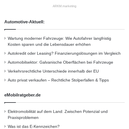
u
n
ARKM.marketing
n
j
d
Das Interesse an Gutscheinen von Payback ist
u
e
Automotive-Aktuell:
n
n
groß: Laut einer Umfrage unter Payback
k
f
Kunden wünschen sich 60 Prozent ein Angebot
t
ü
Wartung moderner Fahrzeuge: Wie Autofahrer langfristig
u
r
Kosten sparen und die Lebensdauer erhöhen
wie Payback Deals. Dieses unterscheidet sich
r
d
Autokredit oder Leasing? Finanzierungslösungen im Vergleich
von anderen Anbietern vor allem durch die
i
e
Automobilsektor: Galvanische Oberflächen bei Fahrzeuge
langjährige Erfahrung von Payback aus seinem
G
Verkehrsrechtliche Unterschiede innerhalb der EU
a
Bonusprogramm, die hohe Reichweite und
t
Auto privat verkaufen – Rechtliche Stolperfallen & Tipps
Markenbekanntheit von Payback, die
e
w
Personalisierung und die zusätzliche Vergabe
eMobilratgeber.de
a
von Payback Punkten. Partner erreichen
y
P
Elektromobilität auf dem Land: Zwischen Potenzial und
bereits zum Start Millionen kaufkraftstarker
l
Praxisproblemen
a
Kunden in ihrer Region. Die zeitlich begrenzten
Was ist das E-Kennzeichen?
t