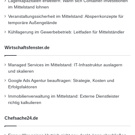
Gutscheinen nicht mehr nötig”, so Michael
Lagerkapazitäten erweitern: Wann sich Container-Investitionen
im Mittelstand lohnen
Stephan.
Veranstaltungssicherheit im Mittelstand: Absperrkonzepte für
temporäre Außengelände
Eine Registrierung für Payback Deals ist ab
Kühllagerung im Gewerbebetrieb: Leitfaden für Mittelständler
sofort unter
www.payback.de
möglich.
Wirtschaftsfenster.de
Über Payback: Payback ist das größte
Managed Services im Mittelstand: IT-Infrastruktur auslagern
Loyaltyprogramm in Europa. In Deutschland
und skalieren
können Kunden bei über 480 renommierten
Google Ads Agentur beauftragen: Strategie, Kosten und
Unternehmen und Online-Marktplätzen offline,
Erfolgsfaktoren
Immobilienverwaltung im Mittelstand: Externe Dienstleister
online und mobil Punkte sammeln und diese je
richtig kalkulieren
nach Wunsch gegen Gutscheine, Prämien
oder Lufthansa-Meilen einlösen bzw. für
Chefsache24.de
Hilfsprojekte spenden. In den vergangenen