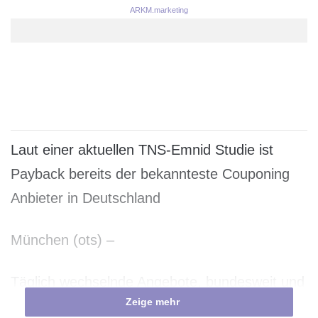
ARKM.marketing
Laut einer aktuellen TNS-Emnid Studie ist
Payback bereits der bekannteste Couponing
Anbieter in Deutschland
München (ots) –
Täglich wechselnde Angebote, bundesweit und
Zeige mehr
regional. Personalisierung und zusätzliche