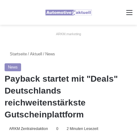
A
ARKM.marketing
Startseite
/
Aktuell
/
News
News
Payback startet mit "Deals"
Deutschlands
reichweitenstärkste
Gutscheinplattform
ARKM Zentralredaktion
0
2 Minuten Lesezeit