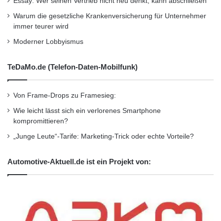
Essay: Wer seinen Vertrieb nicht neu denkt, kann abschließen
Monaten wurde mit Payback in Polen und
Warum die gesetzliche Krankenversicherung für Unternehmer
Indien nicht nur die Internationalisierung,
immer teurer wird
sondern auch die Digitalisierung und der
Moderner Lobbyismus
Wandel vom klassischen Bonusprogramm zur
TeDaMo.de (Telefon-Daten-Mobilfunk)
Multichannel-Marketingplattform
vorangetrieben. Unternehmen lernen die
Von Frame-Drops zu Framesieg:
tatsächlichen Bedürfnisse und in das
Wie leicht lässt sich ein verlorenes Smartphone
kompromittieren?
Kaufverhalten ihrer Kunden kennen – online
„Junge Leute“-Tarife: Marketing-Trick oder echte Vorteile?
und offline. Sie können ihre Marke prominent
positionieren, saisonale und auf
Automotive-Aktuell.de ist ein Projekt von:
Kundensegmente zugeschnittene Themen
integrieren und mit Hilfe gezielter Content-
Platzierung wirksames Cross- und Upselling