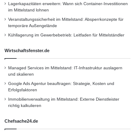
Investitionsklima sind erheblichen
f
Lagerkapazitäten erweitern: Wann sich Container-Investitionen
f
im Mittelstand lohnen
Abwärtsrisiken ausgesetzt. Das Hauptrisiko
e
Veranstaltungssicherheit im Mittelstand: Absperrkonzepte für
besteht in einer Eskalation der Schuldenkrise
n
temporäre Außengelände
t
in der Eurozone. Hohe Abschreibungen auf
l
Kühllagerung im Gewerbebetrieb: Leitfaden für Mittelständler
i
Staatspapiere im Besitz der Banken,
c
Wirtschaftsfenster.de
Misstrauen auf dem Interbankenmarkt und
h
t
Schwierigkeiten bei der Refinanzierung
Managed Services im Mittelstand: IT-Infrastruktur auslagern
könnten zu einer zurückhaltenden
und skalieren
Kreditvergabe führen. Zudem tragen auch die
Google Ads Agentur beauftragen: Strategie, Kosten und
Erfolgsfaktoren
Sparanstrengungen der Politik zu der sich
Immobilienverwaltung im Mittelstand: Externe Dienstleister
abschwächenden globalen Nachfrage bei.
richtig kalkulieren
Wichtig ist, dass die Regierungen hier
Chefsache24.de
vorsichtig und ausgewogen vorgehen. Ein
weiteres Risiko besteht im Ausbleiben der für