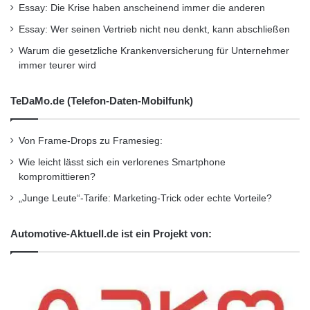
Essay: Die Krise haben anscheinend immer die anderen
die Prognose angenommenen Belebung des
Essay: Wer seinen Vertrieb nicht neu denkt, kann abschließen
privaten Konsums, lagen doch die bisherigen
Warum die gesetzliche Krankenversicherung für Unternehmer
immer teurer wird
Tarifabschlüsse nahezu durchgängig unter
dem Verteilungsspielraum und selbst in
TeDaMo.de (Telefon-Daten-Mobilfunk)
günstigen Fällen nur geringfügig über der
Inflationsrate. Sollte der private Konsum nicht
Von Frame-Drops zu Framesieg:
hinreichend an Dynamik gewinnen, würden
Wie leicht lässt sich ein verlorenes Smartphone
kompromittieren?
Wirtschaftswachstum und Investitionen
„Junge Leute“-Tarife: Marketing-Trick oder echte Vorteile?
schwächer ausfallen als von uns
prognostiziert.”
Automotive-Aktuell.de ist ein Projekt von:
Die ausführliche Analyse mit Datentabelle und
Grafiken zum KfW-ifo-Mittelstandsbarometer