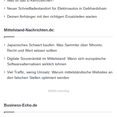
Was ist das E-Kennzeichen?
private Konsumausgaben kompensieren
n
p
Neuer Schnellladestandort für Elektroautos in Gebhardshain
g
l
können. Die günstige Arbeitsmarktlage und
e
a
Deinen Anhänger mit den richtigen Ersatzteilen warten
n
t
höhere Lohnabschlüsse in den kommenden
/
t
Mittelstand-Nachrichten.de:
Monaten sollten hier konjunkturstützend
N
f
e
o
wirken. Für 2011 ist ein Wachstum der
u
r
Japanisches Schwert kaufen: Was Sammler über Nihonto,
e
Unternehmensinvestitionen von +9,0°%, für
m
Recht und Wert wissen sollten
r
2012 von +4,5°% zu erwarten. Die KfW-
Digitale Souveränität im Mittelstand: Wann sich europäische
T
Softwarealternativen wirklich lohnen
r
Prognose für das BIP-Wachstum liegt bei +
a
Viel Traffic, wenig Umsatz: Warum mittelständische Websites an
3,1°% in diesem und + 1,6 °% im nächsten
i
den falschen Stellen optimiert werden
l
Jahr.
e
ARKM.marketing
r
v
Dr. Norbert Irsch, Chefvolkswirt der KfW: “Die
e
Business-Echo.de
insgesamt positiven Aussichten für das
r
ö