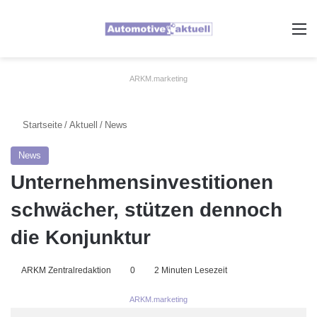
A
ARKM.marketing
Startseite
/
Aktuell
/
News
News
Unternehmensinvestitionen
schwächer, stützen dennoch
die Konjunktur
ARKM Zentralredaktion
0
2 Minuten Lesezeit
ARKM.marketing