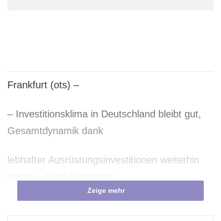
Frankfurt (ots) –
– Investitionsklima in Deutschland bleibt gut,
Gesamtdynamik dank
lebhafter Ausrüstungsinvestitionen weiterhin
positiv – KfW-Prognose:
Zeige mehr
Unternehmensinvestitionen legen 2011 um
+9,0% zu,