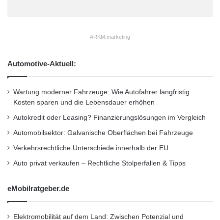
e
ü
n
b
In der Auktion sind zudem Aktien von
B
e
e
r
ARKM.marketing
bekannten Gesellschaften enthalten:
s
d
c
i
Automotive-Aktuell:
h
e
Apple:
http://www.hwph.de/historische-
ä
D
wertpapiere/losnr-auktnr-pa24-16.html
f
e
Wartung moderner Fahrzeuge: Wie Autofahrer langfristig
t
s
Kosten sparen und die Lebensdauer erhöhen
i
k
Ed. Züblin:
http://www.hwph.de/historische-
g
t
Autokredit oder Leasing? Finanzierungslösungen im Vergleich
t
o
wertpapiere/losnr-auktnr-pa24-171.html
Automobilsektor: Galvanische Oberflächen bei Fahrzeuge
e
p
n
Verkehrsrechtliche Unterschiede innerhalb der EU
P
C
Deutsche Bank:
Auto privat verkaufen – Rechtliche Stolperfallen & Tipps
s
http://www.hwph.de/historische-
u
eMobilratgeber.de
n
wertpapiere/losnr-auktnr-pa24-390.html
d
M
Elektromobilität auf dem Land: Zwischen Potenzial und