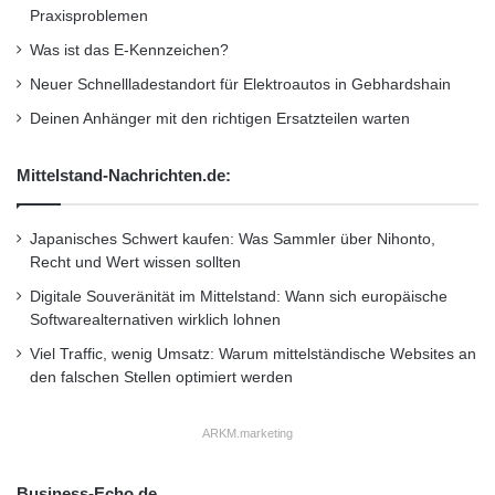
a
Koenig Bauer:
http://www.hwph.de/historische-
Praxisproblemen
c
wertpapiere/losnr-auktnr-pa24-328.html
s
Was ist das E-Kennzeichen?
h
Neuer Schnellladestandort für Elektroautos in Gebhardshain
i
Siemens:
http://www.hwph.de/historische-
n
Deinen Anhänger mit den richtigen Ersatzteilen warten
a
wertpapiere/losnr-auktnr-pa24-331.html
u
Mittelstand-Nachrichten.de:
s
Südzucker:
http://www.hwph.de/historische-
Japanisches Schwert kaufen: Was Sammler über Nihonto,
wertpapiere/losnr-auktnr-pa24-340.html
Recht und Wert wissen sollten
Digitale Souveränität im Mittelstand: Wann sich europäische
Hochauflösende Scans der Papiere sind
Softwarealternativen wirklich lohnen
kostenfrei beim Auktionshaus erhältlich.
Viel Traffic, wenig Umsatz: Warum mittelständische Websites an
den falschen Stellen optimiert werden
Orginal-Meldung:
ARKM.marketing
http://www.presseportal.de/pm/52460/2136651
/geschichte-zum-anfassen-rare-historische-
Business-Echo.de