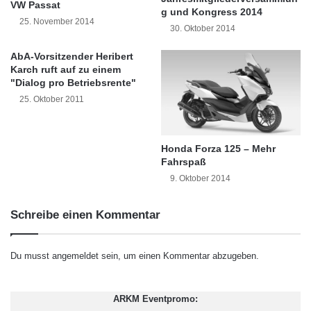
VW Passat
I
t
g und Kongress 2014
25. November 2014
C
d
30. Oktober 2014
Die weltweit erste Eisenbahnaktie: Derby
S
i
-
Canal Company – Little Eaton Railway von
e
AbA-Vorsitzender Heribert
S
E
Karch ruft auf zu einem
1793:
http://www.hwph.de/historische-
t
"Dialog pro Betriebsrente"
n
a
e
25. Oktober 2011
wertpapiere/losnr-auktnr-pa24-189.html
a
r
t
g
e
i
Die älteste noch gültige Anleihe aus dem Jahr
Honda Forza 125 – Mehr
n
e
Fahrspaß
1734: Waterschap Ellewoutsdijk:
b
v
9. Oktober 2014
e
e
http://www.hwph.de/historische-
i
r
wertpapiere/losnr-auktnr-pa24-207.html
i
Schreibe einen Kommentar
w
n
a
d
l
Aktie Nummer 1 von Lehman Brothers:
Du musst
angemeldet
sein, um einen Kommentar abzugeben.
i
t
s
u
http://www.hwph.de/historische-
c
n
ARKM Eventpromo:
h
wertpapiere/losnr-auktnr-pa24-77.html
g