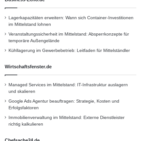
wertpapiere-unterm-hammer/api
Lagerkapazitäten erweitern: Wann sich Container-Investitionen
im Mittelstand lohnen
Dieser Artikel wurde einsortiert unter:
:
Veranstaltungssicherheit im Mittelstand: Absperrkonzepte für
Highlights
temporäre Außengelände
Kühllagerung im Gewerbebetrieb: Leitfaden für Mittelständler
Schlagwörter:
:
2011
•
B2B
•
Bank
•
Wirtschaftsfenster.de
Deutschland
•
Entscheider
•
Familienunternehmer
•
Finanzen
•
GmbH
•
IHK
Managed Services im Mittelstand: IT-Infrastruktur auslagern
•
Lifestyle
•
Messe
•
Mittelstand
•
Recht
•
und skalieren
Restaurant
•
Seminar
•
Steuern
•
Strategie
•
Google Ads Agentur beauftragen: Strategie, Kosten und
Erfolgsfaktoren
Unternehmen
•
Unternehmer
•
Wirtschaft
•
Immobilienverwaltung im Mittelstand: Externe Dienstleister
Wirtschaftsnachrichten
richtig kalkulieren
Kurzverweis
Chefsache24.de