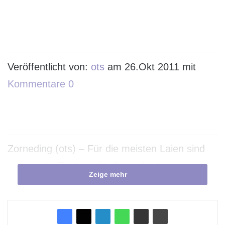
Veröffentlicht von:
ots
am 26.Okt 2011 mit
Kommentare 0
Zorneding (ots) – Für die meisten Laien sind
es nur alte Papiere, für Sammler hingegen
Zeige mehr
Juwelen: Historische Wertpapiere, also alte
Aktien- und Anleihe-Urkunden, verkörpern
Wirtschaftsgeschichte wie kein anderer