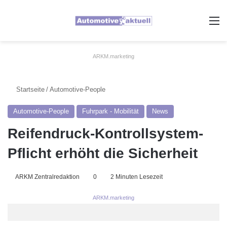
A
ARKM.marketing
Startseite
/
Automotive-People
Automotive-People
Fuhrpark - Mobilität
News
Reifendruck-Kontrollsystem-
Pflicht erhöht die Sicherheit
ARKM Zentralredaktion
0
2 Minuten Lesezeit
ARKM.marketing