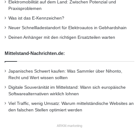
Elektromobilität auf dem Land: Zwischen Potenzial und
Die Autohersteller können zwischen direkten
Praxisproblemen
und indirekten RDKS Reifendruck-
Was ist das E-Kennzeichen?
Kontrollsystemen wählen. Beim direkten
Neuer Schnellladestandort für Elektroautos in Gebhardshain
System ist jedes Rad mit einem Sensor
Deinen Anhänger mit den richtigen Ersatzteilen warten
ausgestattet, der Daten über Reifendruck,
Mittelstand-Nachrichten.de:
Temperatur und andere relevante Faktoren an
die Instrumente im Armaturenbrett überträgt.
Japanisches Schwert kaufen: Was Sammler über Nihonto,
Recht und Wert wissen sollten
„Das direkte Reifendruck-Kontrollsystem warnt
Digitale Souveränität im Mittelstand: Wann sich europäische
Softwarealternativen wirklich lohnen
den Fahrer, wenn der Druck eines Reifens
Viel Traffic, wenig Umsatz: Warum mittelständische Websites an
mehr als 20 Prozent unter den Sollwert fällt
den falschen Stellen optimiert werden
und immer, wenn er unter 1,5 bar sinkt.
ARKM.marketing
Normalerweise zeigt das direkte RDKS auch