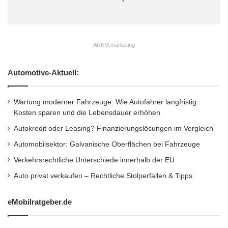
exakte Lenkreaktionen und leichtes
l
e
Pneuabrollen, was Kraftstoff spart. 2,5 Prozent
v
Kraftstoff könnten eingespart werden, wenn
e
ARKM.marketing
r
alle Autos mit einem Reifendruck-
e
F
Automotive-Aktuell:
Kontrollsystem ausgerüstet wären, schätzt die
r
finnische Verkehrssicherheitsorganisation Trafi
a
Wartung moderner Fahrzeuge: Wie Autofahrer langfristig
u
für die Pkws in Finnland. Ähnlich große
Kosten sparen und die Lebensdauer erhöhen
e
Spriteinsparungen sind in Deutschland zu
n
Autokredit oder Leasing? Finanzierungslösungen im Vergleich
erzielen, prognostiziert Vianor Reifen- und
Automobilsektor: Galvanische Oberflächen bei Fahrzeuge
Auto-Service.
Verkehrsrechtliche Unterschiede innerhalb der EU
Auto privat verkaufen – Rechtliche Stolperfallen & Tipps
Direkte Reifendruck-Kontrollsysteme messen
eMobilratgeber.de
exakter als indirekte