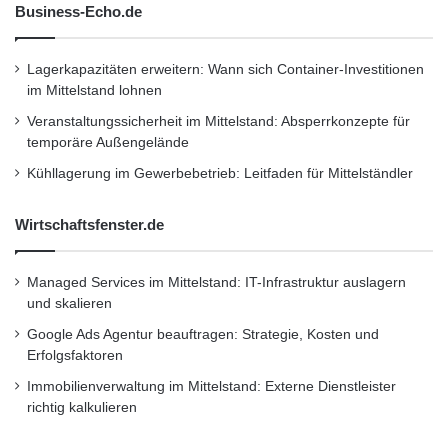
an, welcher Reifen zu wenig Luft hat, was aber
Business-Echo.de
abhängig vom Automodell ist“, erläutert Vianor
Reifen- und Auto-Serviceexperte Nikkola. Das
Lagerkapazitäten erweitern: Wann sich Container-Investitionen
im Mittelstand lohnen
indirekte Reifendruck-Kontrollsystem ist nicht
Veranstaltungssicherheit im Mittelstand: Absperrkonzepte für
so genau wie das direkte und zeigt nur an,
temporäre Außengelände
wenn das Auto fährt, weil die Messergebnisse
Kühllagerung im Gewerbebetrieb: Leitfaden für Mittelständler
auf der Radgeschwindigkeit basieren, die das
Wirtschaftsfenster.de
ABS-System liefert. Das indirekte RDKS kann
also keinen genauen Pneudruck anzeigen.
Managed Services im Mittelstand: IT-Infrastruktur auslagern
und skalieren
Welches System eingebaut wird, entscheidet
Google Ads Agentur beauftragen: Strategie, Kosten und
der Autohersteller.
Erfolgsfaktoren
Immobilienverwaltung im Mittelstand: Externe Dienstleister
Reifenwechsel wird komplizierter
richtig kalkulieren