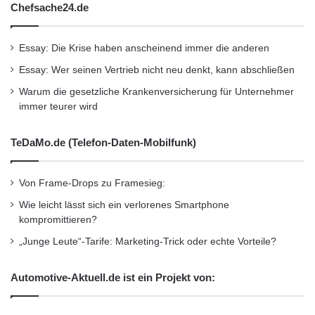
Chefsache24.de
Sensoren direkt in den Rädern – das wird
bestimmt das am meisten verwendete System
Essay: Die Krise haben anscheinend immer die anderen
sein. Für die Autofahrer ist dadurch der
Essay: Wer seinen Vertrieb nicht neu denkt, kann abschließen
Reifenwechsel technisch komplizierter, weil
Warum die gesetzliche Krankenversicherung für Unternehmer
manche Autoinstrumente wieder neu
immer teurer wird
eingestellt werden müssen durch einen OBD-
TeDaMo.de (Telefon-Daten-Mobilfunk)
Port, wenn beim Reifenwechsel auch die
Sensoren ausgetauscht werden müssen.
Von Frame-Drops zu Framesieg:
Wie leicht lässt sich ein verlorenes Smartphone
„Der Reifenwechsel sollte deshalb vom
kompromittieren?
Reifenservice gemacht werden. Vianor hat alle
„Junge Leute“-Tarife: Marketing-Trick oder echte Vorteile?
notwendigen Geräte in allen seinen Reifen-
Automotive-Aktuell.de ist ein Projekt von:
und Auto-Service-Betrieben und schult seine
Mitarbeiter. Das ist eine große Umstellung, die