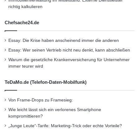
Immobilienverwaltung im Mittelstand: Externe Dienstleister
Über die ING-DiBa
richtig kalkulieren
Chefsache24.de
Die ING-DiBa ist mit über sieben Millionen
Kunden die größte Direktbank in Deutschland.
Essay: Die Krise haben anscheinend immer die anderen
Die Kerngeschäftsfelder sind Spargelder,
Essay: Wer seinen Vertrieb nicht neu denkt, kann abschließen
Wertpapiergeschäft, Baufinanzierungen,
Warum die gesetzliche Krankenversicherung für Unternehmer
Verbraucherkredite und Girokonten. Die Bank
immer teurer wird
verzichtet auf ein teures Filialnetz und bietet
TeDaMo.de (Telefon-Daten-Mobilfunk)
stattdessen einfache Produkte und günstige
Konditionen. Sie ist jeden Tag 24 Stunden für
Von Frame-Drops zu Framesieg:
ihre Kunden erreichbar. Das
Wie leicht lässt sich ein verlorenes Smartphone
kompromittieren?
Wirtschaftsmagazin Euro kürte die ING-DiBa
„Junge Leute“-Tarife: Marketing-Trick oder echte Vorteile?
zu Deutschlands “Beliebtester Bank 2011″, und