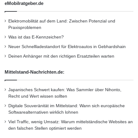
eMobilratgeber.de
in die Daten- und Analysebasis ein, so dass ein
geschlossener, lernender Marketingkreislauf
Elektromobilität auf dem Land: Zwischen Potenzial und
entsteht. “Die Lösung liefert Daten, mit denen
Praxisproblemen
Was ist das E-Kennzeichen?
wir die bestmöglichen Responsequoten
Neuer Schnellladestandort für Elektroautos in Gebhardshain
realisieren können. So sind wir in der Lage, bei
Deinen Anhänger mit den richtigen Ersatzteilen warten
minimalem Ressourceneinsatz maximales
Kundenfeedback zu erzielen” berichtet Eike
Mittelstand-Nachrichten.de:
Bärmann, Ressortleiter Zielgruppenselektion
Japanisches Schwert kaufen: Was Sammler über Nihonto,
bei der ING-DiBa.
Recht und Wert wissen sollten
Digitale Souveränität im Mittelstand: Wann sich europäische
“SAS ist das analytische Herz der ING-DiBa”,
Softwarealternativen wirklich lohnen
bestätigt Gisela Hehn, Ressortleiterin MIS /
Viel Traffic, wenig Umsatz: Warum mittelständische Websites an
den falschen Stellen optimiert werden
Data Warehouse bei der ING-DiBa. “Wir haben