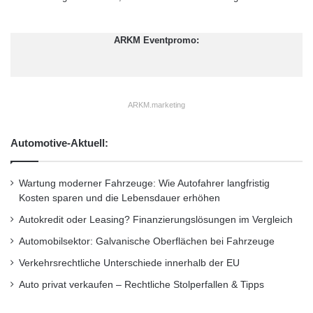
A
Interessenten wendet. Die ING-DiBa versendet
p
ARKM Eventpromo:
jedes Jahr über 40 Millionen Mailings. Hier ist
r
i
die Auswahl der richtigen Kunden für die
m
o
jeweiligen Angebote ausgesprochen wichtig.
ARKM.marketing
Ausgehend von einer zu Jahresbeginn
festgelegten Kampagnenplanung wird die
Automotive-Aktuell:
Responsequote jedes einzelnen Kunden für
Wartung moderner Fahrzeuge: Wie Autofahrer langfristig
jedes einzelne Kundenmailing ermittelt. Auf
Kosten sparen und die Lebensdauer erhöhen
dieser Basis entstehen dann optimierte
Autokredit oder Leasing? Finanzierungslösungen im Vergleich
Verteilerlisten derjenigen Kunden, die mit
Automobilsektor: Galvanische Oberflächen bei Fahrzeuge
hoher Wahrscheinlichkeit positiv auf ein
Verkehrsrechtliche Unterschiede innerhalb der EU
Angebot reagieren. Die Reaktionen auf das
Auto privat verkaufen – Rechtliche Stolperfallen & Tipps
Mailing fließen nach einer gewissen Zeit wieder