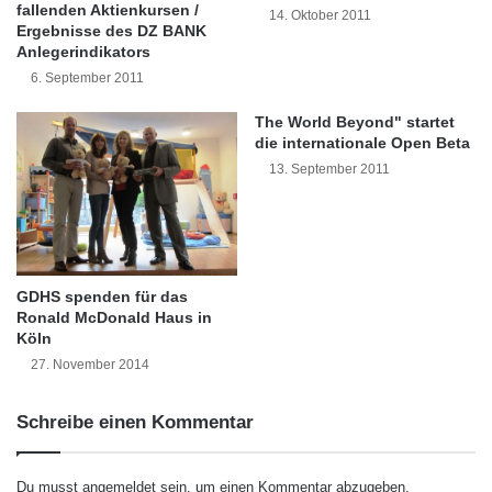
M
e
fallenden Aktienkursen /
14. Oktober 2011
eingespeist. Management und
a
r
Ergebnisse des DZ BANK
n
Anlegerindikators
S
Fachabteilungen der ING-DiBa profitieren
a
a
6. September 2011
davon, dass sich mit dem neu integrierten SAS
g
l
e
e
The World Beyond" startet
Enterprise Miner jetzt verborgene
m
die internationale Open Beta
s
e
Zusammenhänge und verstecktes Wissen in
D
13. September 2011
n
i
den Unternehmensdaten entdecken lassen,
t
r
s
e
die bislang unerkannt geblieben sind.
c
t
GDHS spenden für das
Selektionen für 40 Millionen Mailings pro Jahr
o
Ronald McDonald Haus in
r
Köln
D
27. November 2014
Einer der Schwerpunkte der SAS Lösung der
A
C
ING-DiBa ist die Selektion von Adressaten für
Schreibe einen Kommentar
H
v
die Mailings, mit denen sich der
o
Finanzdienstleister an Kunden und
Du musst
angemeldet
sein, um einen Kommentar abzugeben.
n