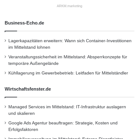
mit unserer neuen SAS Lösung die
ARKM.marketing
Prozessgeschwindigkeit verdoppelt und
Business-Echo.de
profitieren gleichzeitig von einem Plus an
analytischer Tiefe. Beides ist für uns von
Lagerkapazitäten erweitern: Wann sich Container-Investitionen
größter strategischer Bedeutung. Dabei habe
im Mittelstand lohnen
ich bisher noch keine analytische Aufgabe
Veranstaltungssicherheit im Mittelstand: Absperrkonzepte für
temporäre Außengelände
erlebt, die sich mit SAS nicht lösen ließ.”
Kühllagerung im Gewerbebetrieb: Leitfaden für Mittelständler
Vom ersten Umsetzungsschritt bis zur
Wirtschaftsfenster.de
Inbetriebnahme dauerte es gerade einmal drei
Monate. Der langjährige ING-DiBa
Managed Services im Mittelstand: IT-Infrastruktur auslagern
und skalieren
Dienstleister und SAS Partner Decadis hat
Google Ads Agentur beauftragen: Strategie, Kosten und
hierbei vorbildlich unterstützt.
Erfolgsfaktoren