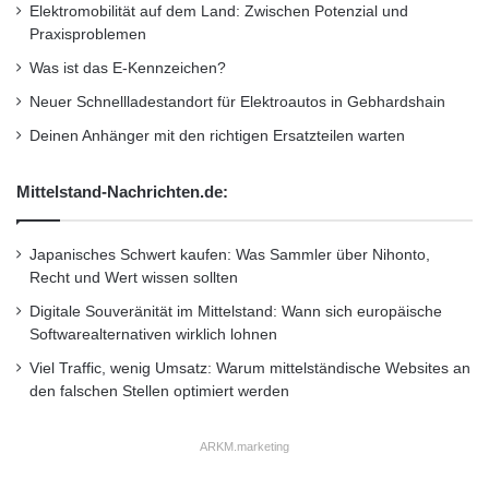
i
Elektromobilität auf dem Land: Zwischen Potenzial und
k
t
“kirchlichen Kerngeschäft” – dem Menschen –
Praxisproblemen
a
d
n
Was ist das E-Kennzeichen?
zu Gute.
a
n
n
Neuer Schnellladestandort für Elektroautos in Gebhardshain
t
k
Bildlink zum Papsttelegramm:
Deinen Anhänger mit den richtigen Ersatzteilen warten
M
o
https://transfer.trio-group.de/getFile.php?
d
Mittelstand-Nachrichten.de:
e
id=63fb871f
r
n
Japanisches Schwert kaufen: Was Sammler über Nihonto,
Bildunterschrift: Telegramm von Papst Pius XI.
i
Recht und Wert wissen sollten
s
Digitale Souveränität im Mittelstand: Wann sich europäische
i
Softwarealternativen wirklich lohnen
Orginal-Meldung:
e
r
Viel Traffic, wenig Umsatz: Warum mittelständische Websites an
http://www.presseportal.de/pm/8373/2114885/l
u
den falschen Stellen optimiert werden
ob-vom-papst-ueber-die-segnungen-des-
n
g
dokumenten-managements-mit-bild/api
ARKM.marketing
d
e