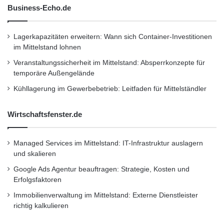
r
Business-Echo.de
Kurzverweis
B
u
Lagerkapazitäten erweitern: Wann sich Container-Investitionen
s
Firmenkommunikation
PR
im Mittelstand lohnen
i
n
Veranstaltungssicherheit im Mittelstand: Absperrkonzepte für
Unternehmensmeldungen
e
temporäre Außengelände
s
Kühllagerung im Gewerbebetrieb: Leitfaden für Mittelständler
Wirtschaftsnachrichten
s
-
A
Wirtschaftsfenster.de
n
a
Managed Services im Mittelstand: IT-Infrastruktur auslagern
l
und skalieren
y
t
Google Ads Agentur beauftragen: Strategie, Kosten und
i
Erfolgsfaktoren
c
Immobilienverwaltung im Mittelstand: Externe Dienstleister
s
richtig kalkulieren
-
I