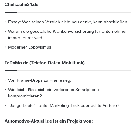
n
Chefsache24.de
f
r
a
Essay: Wer seinen Vertrieb nicht neu denkt, kann abschließen
s
Warum die gesetzliche Krankenversicherung für Unternehmer
t
immer teurer wird
r
u
Moderner Lobbyismus
k
t
TeDaMo.de (Telefon-Daten-Mobilfunk)
u
r
Von Frame-Drops zu Framesieg:
Wie leicht lässt sich ein verlorenes Smartphone
kompromittieren?
„Junge Leute“-Tarife: Marketing-Trick oder echte Vorteile?
Automotive-Aktuell.de ist ein Projekt von: