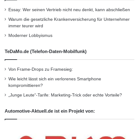
die Pneus verformen sich leichter. Das führt zu
Essay: Wer seinen Vertrieb nicht neu denkt, kann abschließen
zusätzlicher Hitzeentwicklung und höherem
Warum die gesetzliche Krankenversicherung für Unternehmer
immer teurer wird
Verschleiß.
Moderner Lobbyismus
Mehrere hundert Euro Sprit sparen
TeDaMo.de (Telefon-Daten-Mobilfunk)
Wenn der Autofahrer Sprit sparen will, sollte er
Von Frame-Drops zu Framesieg:
Reifen mit möglichst geringem Rollwiderstand
Wie leicht lässt sich ein verlorenes Smartphone
wählen. „Rollwiderstandsarme Reifen mit dem
kompromittieren?
richtigen Luftdruck sparen bis zu einem halben
„Junge Leute“-Tarife: Marketing-Trick oder echte Vorteile?
Liter Kraftstoff auf einhundert Kilometern. Das
Automotive-Aktuell.de ist ein Projekt von:
ergibt 76,50 Euro Ersparnis bei 10 000
Kilometern im Sommer bei 1,53 Euro
Spritkosten für Super 95 E10 pro Liter. Wenn