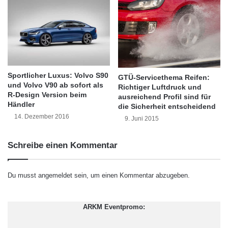
t
Nassgriff und Aquaplaningschutz dramatisch
o
d
geringer sind. Mit abgenutzten Pneus beginnt
a
Aquaplaning schon bei einer Geschwindigkeit
c
h
von 76 km/h, mit neuen Reifen aber erst mit
Sportlicher Luxus: Volvo S90
GTÜ-Servicethema Reifen:
96 km/h, ergaben Tests von Nokian. Das gilt
und Volvo V90 ab sofort als
Richtiger Luftdruck und
R-Design Version beim
ausreichend Profil sind für
für eine Profiltiefe von weniger als 1,6
Händler
die Sicherheit entscheidend
Millimeter und fünf Millimeter Wasser auf der
14. Dezember 2016
9. Juni 2015
Straße.
Schreibe einen Kommentar
„Antriebsräder nutzen sich deutlich schneller
Du musst
angemeldet
sein, um einen Kommentar abzugeben.
ab als freilaufende Reifen“, erklärt Matti Morri,
Technischer Kundendienst Manager von
ARKM Eventpromo:
Nokian Tyres. Um die Abnutzung