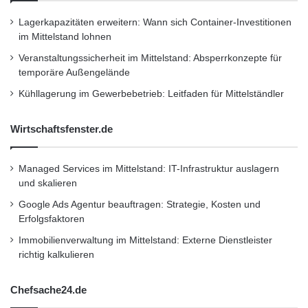
Ruhig fahren verringert die
Lagerkapazitäten erweitern: Wann sich Container-Investitionen
im Mittelstand lohnen
Reifenabnutzung
Veranstaltungssicherheit im Mittelstand: Absperrkonzepte für
temporäre Außengelände
Der Fahrstil beeinflusst die Pneuabnutzung
Kühllagerung im Gewerbebetrieb: Leitfaden für Mittelständler
wesentlich. Reifen halten länger, wenn der
Wirtschaftsfenster.de
Autofahrer ruhig fährt und unnötiges Bremsen
vermeidet. Korrekter Luftdruck vermindert die
Managed Services im Mittelstand: IT-Infrastruktur auslagern
Reifenabnutzung deutlich. „Der Reifendruck
und skalieren
sollte immer an die Beladung angepasst
Google Ads Agentur beauftragen: Strategie, Kosten und
Erfolgsfaktoren
werden. Vor einer Urlaubsreise mit
Immobilienverwaltung im Mittelstand: Externe Dienstleister
vollbeladenem Auto, sollte man den Luftdruck
richtig kalkulieren
erhöhen“, rät Morri. Wenn der Pneudruck zu
Chefsache24.de
gering ist, fährt sich das Auto schwieriger, und