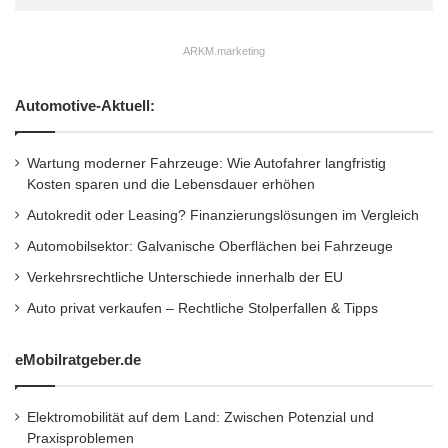
auszugleichen, sollten Autofahrer ihre
Vorderpneus auf die Hinterräder tauschen und
ARKM.marketing
umgekehrt in der Mitte der Saison.“
Automotive-Aktuell:
Das Reifenprofil kann sich auch ungleichmäßig
Wartung moderner Fahrzeuge: Wie Autofahrer langfristig
abnutzen. Selbst bei sechs Millimetern Profil
Kosten sparen und die Lebensdauer erhöhen
auf der Außenschulter können die Rillen an der
Autokredit oder Leasing? Finanzierungslösungen im Vergleich
Innenseite praktisch abrasiert sein. Starker
Automobilsektor: Galvanische Oberflächen bei Fahrzeuge
Abrieb ist häufig auf viel zu geringen Luftdruck,
Verkehrsrechtliche Unterschiede innerhalb der EU
falsche Lenkwinkeleinstellung oder defekte
Auto privat verkaufen – Rechtliche Stolperfallen & Tipps
Stoßdämpfer zurückzuführen.
eMobilratgeber.de
Richtiger Luftdruck verbessert den
Elektromobilität auf dem Land: Zwischen Potenzial und
Fahrkomfort
Praxisproblemen