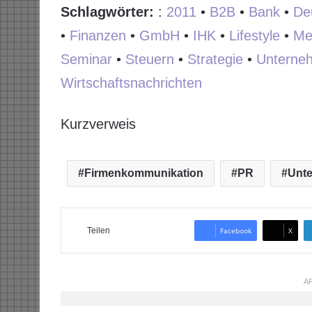
Schlagwörter:
:
2011
•
B2B
•
Bank
•
De
•
Finanzen
•
GmbH
•
IHK
•
Lifestyle
•
Me
Seminar
•
Steuern
•
Strategie
•
Unterne
Wirtschaftsnachrichten
Kurzverweis
Firmenkommunikation
PR
Unt
Teilen
Facebook
X
AR