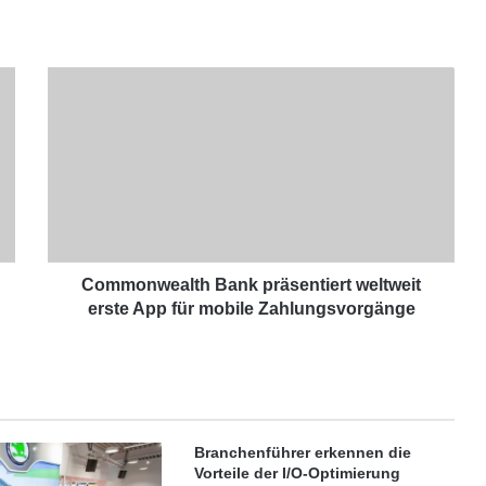
C
o
m
m
o
n
w
e
a
l
Commonwealth Bank präsentiert weltweit
t
erste App für mobile Zahlungsvorgänge
h
B
a
n
k
p
Branchenführer erkennen die
r
Vorteile der I/O-Optimierung