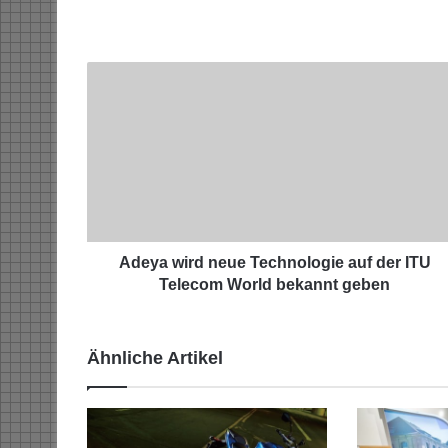
A
d
e
y
a
w
i
r
d
n
Adeya wird neue Technologie auf der ITU
e
Telecom World bekannt geben
u
e
T
Ähnliche Artikel
e
c
h
n