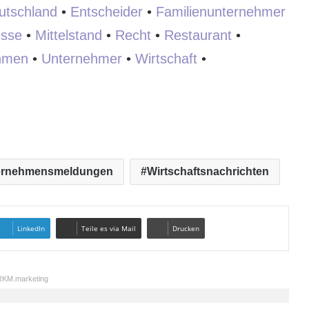
utschland
•
Entscheider
•
Familienunternehmer
sse
•
Mittelstand
•
Recht
•
Restaurant
•
hmen
•
Unternehmer
•
Wirtschaft
•
ernehmensmeldungen
Wirtschaftsnachrichten
LinkedIn
Teile es via Mail
Drucken
KM.marketing