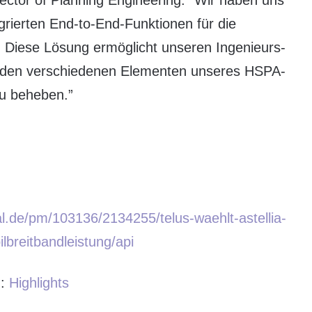
tor of Planning Engineering: “Wir haben uns
egrierten End-to-End-Funktionen für die
. Diese Lösung ermöglicht unseren Ingenieurs-
 den verschiedenen Elementen unseres HSPA-
zu beheben.”
l.de/pm/103136/2134255/telus-waehlt-astellia-
breitbandleistung/api
:
:
Highlights