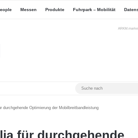
eople
Messen
Produkte
Fuhrpark – Mobilität
Daten
ARKM.market
RSS
Facebook
YouTube
Mastodon
ür durchgehende Optimierung der Mobilbreitbandleistung
lia für durchgehende