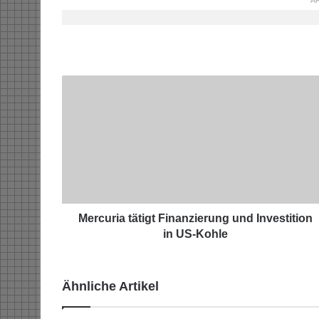
AR
M
e
r
c
u
r
i
a
t
ä
Mercuria tätigt Finanzierung und Investition
t
in US-Kohle
i
g
t
Ähnliche Artikel
F
i