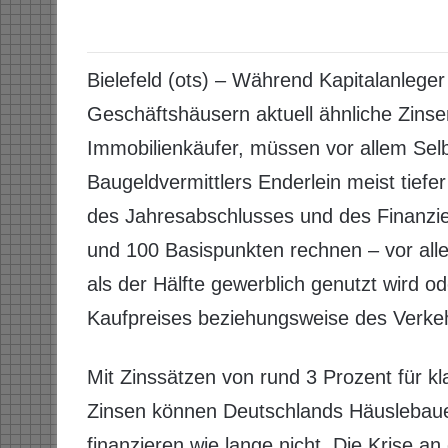
Bielefeld (ots) – Während Kapitalanlege
Geschäftshäusern aktuell ähnliche Zinsen
Immobilienkäufer, müssen vor allem Selb
Baugeldvermittlers Enderlein meist tiefer
des Jahresabschlusses und des Finanzie
und 100 Basispunkten rechnen – vor all
als der Hälfte gewerblich genutzt wird 
Kaufpreises beziehungsweise des Verkeh
Mit Zinssätzen von rund 3 Prozent für k
Zinsen können Deutschlands Häuslebaue
finanzieren wie lange nicht. Die Krise 