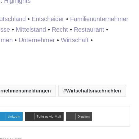
:
:
Highlights
utschland
•
Entscheider
•
Familienunternehmer
sse
•
Mittelstand
•
Recht
•
Restaurant
•
hmen
•
Unternehmer
•
Wirtschaft
•
ernehmensmeldungen
Wirtschaftsnachrichten
LinkedIn
Teile es via Mail
Drucken