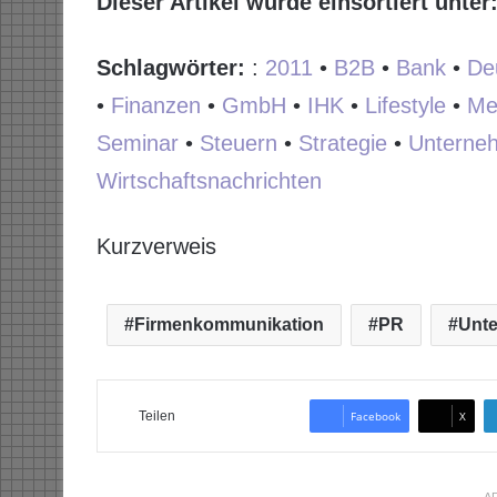
Dieser Artikel wurde einsortiert unter
Schlagwörter:
:
2011
•
B2B
•
Bank
•
De
•
Finanzen
•
GmbH
•
IHK
•
Lifestyle
•
Me
Seminar
•
Steuern
•
Strategie
•
Unterne
Wirtschaftsnachrichten
Kurzverweis
Firmenkommunikation
PR
Unt
Teilen
Facebook
X