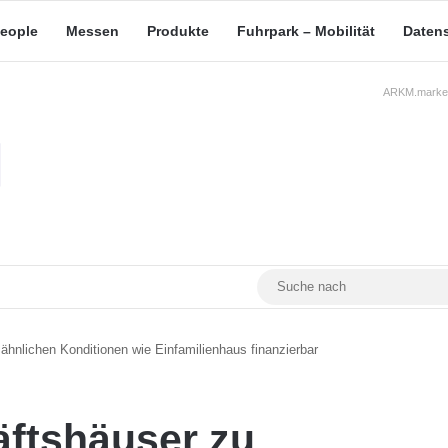
eople
Messen
Produkte
Fuhrpark – Mobilität
Daten
ARKM.market
RSS
Facebook
YouTube
Mastodon
hnlichen Konditionen wie Einfamilienhaus finanzierbar
ftshäuser zu