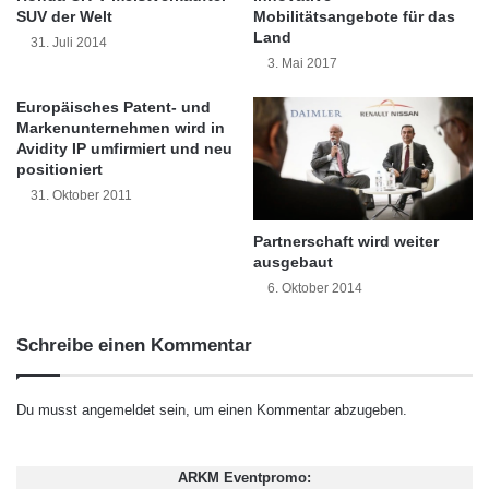
Packs für den professionellen Support und
n
e
SUV der Welt
Mobilitätsangebote für das
v
a
Land
zusätzliche Produktivitätsfunktionen erworben.
31. Juli 2014
e
u
3. Mai 2017
Darüber hinaus verzeichnet BonitaSoft jeden
s
f
t
d
Europäisches Patent- und
zweiten Tag einen neuen Kunden.
i
e
Markenunternehmen wird in
Avidity IP umfirmiert und neu
e
r
positioniert
r
I
“2011 war ein Wendepunkt in der Geschichte
e
T
31. Oktober 2011
von BonitaSoft”, so die Worte von Miguel
n
U
Partnerschaft wird weiter
T
Valdes Faura, BonitaSoft CEO. “Mit mehr als 1
ausgebaut
e
l
6. Oktober 2014
Million Downloads und 250 zahlenden Kunden
e
in knapp zwei Jahren sind wir als Unternehmen
c
Schreibe einen Kommentar
o
nun ohne Frage der am schnellsten
m
W
wachsende BPM-Anbieter.”
Du musst
angemeldet
sein, um einen Kommentar abzugeben.
o
r
“Der BPM-Markt konnte in den letzten Jahren
l
ARKM Eventpromo: