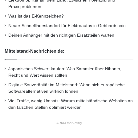
Elektromobilität auf dem Land: Zwischen Potenzial und
sich dem Unternehmen bietet, und deutet auf
Praxisproblemen
sogar noch höhere Wachstumschancen hin.”
Was ist das E-Kennzeichen?
Neuer Schnellladestandort für Elektroautos in Gebhardshain
BonitaSoft konnte vor kurzem eine Reihe
Deinen Anhänger mit den richtigen Ersatzteilen warten
hochrangiger Unternehmen auf eine
Mittelstand-Nachrichten.de:
zunehmend länger werdende Kundenliste
aufnehmen, wie u.a. LexisNexis, Stanford
Japanisches Schwert kaufen: Was Sammler über Nihonto,
University, PwC, DirectTV, Yellow Pages und
Recht und Wert wissen sollten
BBVA Bank.
Digitale Souveränität im Mittelstand: Wann sich europäische
Softwarealternativen wirklich lohnen
Viel Traffic, wenig Umsatz: Warum mittelständische Websites an
Zusätzliche Resourcen
den falschen Stellen optimiert werden
– Laden Sie Bonita
ARKM.marketing