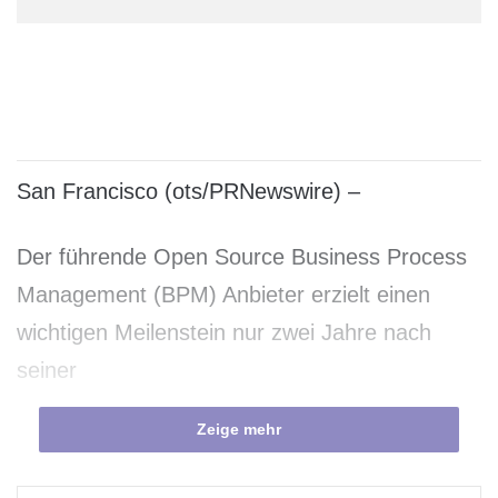
San Francisco (ots/PRNewswire) –
Der führende Open Source Business Process
Management (BPM) Anbieter erzielt einen
wichtigen Meilenstein nur zwei Jahre nach
seiner
Zeige mehr
Geschäftsgründung und nur einen Monat nach
Abschluss einer Serie