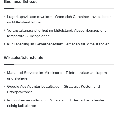
[
http://www.bonitasoft.com/products/BPM__wo
Business-Echo.de
rkflow_overview.php
] Open
Lagerkapazitäten erweitern: Wann sich Container-Investitionen
im Mittelstand lohnen
[
http://www.bonitasoft.com/products/BPM__wo
Veranstaltungssicherheit im Mittelstand: Absperrkonzepte für
rkflow_overview.php
]
temporäre Außengelände
Kühllagerung im Gewerbebetrieb: Leitfaden für Mittelständler
Solution
Wirtschaftsfenster.de
[
http://www.bonitasoft.com/products/BPM__wo
Managed Services im Mittelstand: IT-Infrastruktur auslagern
rkflow_overview.php
]
und skalieren
Google Ads Agentur beauftragen: Strategie, Kosten und
herunter
Erfolgsfaktoren
Immobilienverwaltung im Mittelstand: Externe Dienstleister
– Laden Sie BonitaSoft
richtig kalkulieren