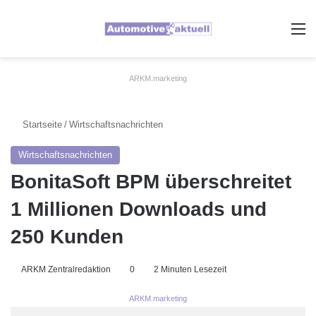
A
ARKM.marketing
Startseite
/
Wirtschaftsnachrichten
Wirtschaftsnachrichten
BonitaSoft BPM überschreitet
1 Millionen Downloads und
250 Kunden
ARKM Zentralredaktion
0
2 Minuten Lesezeit
ARKM.marketing