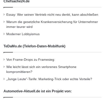
Chefsache24.de
[
http://www.bonitasoft.com/news/resources.ph
p
] ‘ [
Essay: Wer seinen Vertrieb nicht neu denkt, kann abschließen
Warum die gesetzliche Krankenversicherung für Unternehmer
http://www.bonitasoft.com/news/resources.php
immer teurer wird
] s [
Moderner Lobbyismus
http://www.bonitasoft.com/news/resources.php
TeDaMo.de (Telefon-Daten-Mobilfunk)
] white
Von Frame-Drops zu Framesieg:
Wie leicht lässt sich ein verlorenes Smartphone
[
http://www.bonitasoft.com/news/resources.ph
kompromittieren?
p
] papers
„Junge Leute“-Tarife: Marketing-Trick oder echte Vorteile?
[
http://www.bonitasoft.com/news/resources.ph
Automotive-Aktuell.de ist ein Projekt von:
p
] herunter