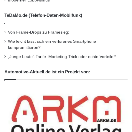
den vielversprechenden Entwicklungen, die die
Moderner Lobbyismus
Mobilität revolutionieren könnten.
TeDaMo.de (Telefon-Daten-Mobilfunk)
Ein weiteres Beispiel ist die Integration von
Apps, die multimodale Mobilität fördern, indem
Von Frame-Drops zu Framesieg:
sie Routenplanung, Buchung und Bezahlung in
Wie leicht lässt sich ein verlorenes Smartphone
kompromittieren?
einer Plattform vereinen. Hierdurch wird der
„Junge Leute“-Tarife: Marketing-Trick oder echte Vorteile?
Umstieg auf nachhaltige Verkehrsmittel
erleichtert. Technologische Fortschritte sind
Automotive-Aktuell.de ist ein Projekt von:
somit der Schlüssel zu einer Mobilität, die
sowohl effizient als auch umweltfreundlich ist
und den Anforderungen moderner Städte
gerecht wird.
Herausforderungen und