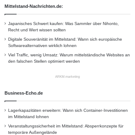
nur in der Reduktion von Emissionen, sondern
Mittelstand-Nachrichten.de:
auch in der Entlastung des
Verkehrsaufkommens. Ziel ist es, Anreize zu
Japanisches Schwert kaufen: Was Sammler über Nihonto,
Recht und Wert wissen sollten
schaffen, damit Autofahrten reduziert und
Digitale Souveränität im Mittelstand: Wann sich europäische
nachhaltige Alternativen stärker genutzt
Softwarealternativen wirklich lohnen
werden. Dieser Ansatz leistet einen wichtigen
Viel Traffic, wenig Umsatz: Warum mittelständische Websites an
Beitrag zur Mobilitätswende.
den falschen Stellen optimiert werden
ARKM.marketing
Innovationen im Blick:
intelligente Technologien für
Business-Echo.de
eine effizientere Mobilität
Lagerkapazitäten erweitern: Wann sich Container-Investitionen
Die Digitalisierung eröffnet neue Möglichkeiten
im Mittelstand lohnen
Veranstaltungssicherheit im Mittelstand: Absperrkonzepte für
für eine effizientere und umweltfreundlichere
temporäre Außengelände