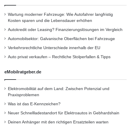
flexibel zu nutzen, um die
i
h
p
e
Mobilitätsbedürfnisse der Bevölkerung zu
v
r
Wartung moderner Fahrzeuge: Wie Autofahrer langfristig
o
h
Kosten sparen und die Lebensdauer erhöhen
erfüllen.
r
e
Autokredit oder Leasing? Finanzierungslösungen im Vergleich
Digitale Plattformen, die Routenplanung und
i
Automobilsektor: Galvanische Oberflächen bei Fahrzeuge
t
Ticketing für unterschiedliche Verkehrsmittel
s
Verkehrsrechtliche Unterschiede innerhalb der EU
bündeln, fördern die Nutzung solcher
a
Auto privat verkaufen – Rechtliche Stolperfallen & Tipps
s
Konzepte. Städte wie Kopenhagen und
p
e
Amsterdam gelten als Vorreiter, da sie den
eMobilratgeber.de
k
öffentlichen Nahverkehr durch intelligente
t
e
Elektromobilität auf dem Land: Zwischen Potenzial und
Sharing-Angebote ergänzen. Gleichzeitig wird
Praxisproblemen
die Infrastruktur, wie Fahrradwege und
Was ist das E-Kennzeichen?
Parkzonen für E-Scooter, stetig ausgebaut.
Neuer Schnellladestandort für Elektroautos in Gebhardshain
Der Vorteil multimodaler Konzepte liegt nicht
Deinen Anhänger mit den richtigen Ersatzteilen warten