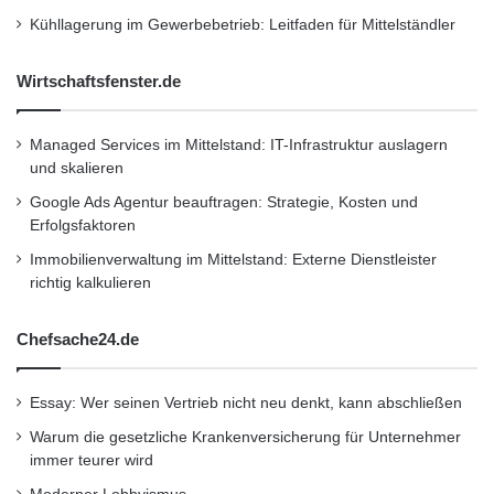
Mobilität. Intelligente Verkehrssysteme nutzen
Kühllagerung im Gewerbebetrieb: Leitfaden für Mittelständler
Daten, um Verkehrsflüsse zu analysieren und
Wirtschaftsfenster.de
Staus zu vermeiden. Smarte
Ampelschaltungen, die auf Echtzeitdaten
Managed Services im Mittelstand: IT-Infrastruktur auslagern
basieren, können beispielsweise den Verkehr
und skalieren
optimieren und damit Emissionen senken.
Google Ads Agentur beauftragen: Strategie, Kosten und
Erfolgsfaktoren
Auch E-Scooter profitieren von
Immobilienverwaltung im Mittelstand: Externe Dienstleister
technologischen Innovationen: Über GPS und
richtig kalkulieren
IoT-Lösungen lassen sich Verleihsysteme
Chefsache24.de
effizient steuern, wodurch die Verfügbarkeit
und Nutzung verbessert werden. Autonome
Essay: Wer seinen Vertrieb nicht neu denkt, kann abschließen
Fahrzeuge und KI-basierte
Warum die gesetzliche Krankenversicherung für Unternehmer
Verkehrssteuerungen gehören ebenfalls zu
immer teurer wird