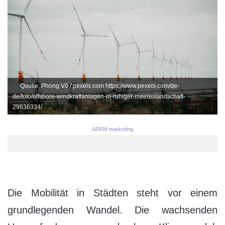
Quelle: Phong Võ / pexels.com https://www.pexels.com/de-
de/foto/offshore-windkraftanlagen-in-ruhiger-meereslandschaft-
29636334/
ARKM.marketing
Die Mobilität in Städten steht vor einem
grundlegenden Wandel. Die wachsenden