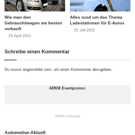
I
u
zukunftsfähiger zu gestalten, indem sie
h
t
r
o
Wie man den
Alles rund um das Thema
Emissionen verringern und den Übergang zu
A
Gebrauchtwagen am besten
Ladestationen für E-Autos
n
verkauft
u
o
nachhaltiger Mobilität beschleunigen.
25. Juli 2022
t
m
23. April 2021
o
e
Verkehrskonzepte der Zukunft:
f
n
Schreibe einen Kommentar
ü
F
multimodale Ansätze für
r
a
e
h
weniger Emissionen
Du musst
angemeldet
sein, um einen Kommentar abzugeben.
i
r
n
e
Ein zukunftsfähiges Verkehrssystem basiert
e
n
ARKM Eventpromo:
n
s
auf der Kombination verschiedener
R
u
o
Mobilitätslösungen, die nahtlos
n
a
d
ineinandergreifen. Multimodale Ansätze
ARKM.marketing
d
S
t
i
ermöglichen es, mehrere Verkehrsmittel
r
c
Automotive-Aktuell: