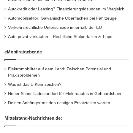
die Optimierung von Lagerflächen, die Vermeidung von
Autokredit oder Leasing? Finanzierungslösungen im Vergleich
Engpässen und die reibungslose Abwicklung von
Automobilsektor: Galvanische Oberflächen bei Fahrzeuge
Produktionsprozessen. Dazu gehören die Überwachung der
Verkehrsrechtliche Unterschiede innerhalb der EU
Behälter, die Planung von Lagerbewegungen und die
Auto privat verkaufen – Rechtliche Stolperfallen & Tipps
automatische Bestellung von Behältern bei fehlendem Bestand.
eMobilratgeber.de
So ist sichergestellt, dass die richtigen Teile immer zur richtigen
Zeit am richtigen Ort sind.
Elektromobilität auf dem Land: Zwischen Potenzial und
Praxisproblemen
Rahmenverträge:
Was ist das E-Kennzeichen?
Neuer Schnellladestandort für Elektroautos in Gebhardshain
In der Automobilindustrie sind langfristige
Deinen Anhänger mit den richtigen Ersatzteilen warten
Geschäftsbeziehungen und Rahmenverträge weit verbreitet. Ein
leistungsfähiges ERP-System bietet die Möglichkeit, diese
Mittelstand-Nachrichten.de:
Rahmenverträge effektiv zu verwalten. Unternehmen können