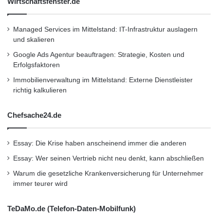
ERP-System ermöglicht es Unternehmen, Änderungen zu
Wirtschaftsfenster.de
verfolgen, zu genehmigen und zu dokumentieren und
Managed Services im Mittelstand: IT-Infrastruktur auslagern
gleichzeitig sicherzustellen, dass alle betroffenen Abteilungen
und skalieren
und Lieferanten Zugang zu den neuesten Informationen haben.
Google Ads Agentur beauftragen: Strategie, Kosten und
Erfolgsfaktoren
Plausibilitätsprüfung:
Immobilienverwaltung im Mittelstand: Externe Dienstleister
richtig kalkulieren
In der Automobilindustrie, in der Präzision und Qualität von
Chefsache24.de
höchster Bedeutung sind, spielt die Plausibilitätsprüfung im
Rahmen des Enterprise Resource Planning (ERP)-Systems
Essay: Die Krise haben anscheinend immer die anderen
eine zentrale Rolle. Dieser Prozess stellt sicher, dass alle in das
Essay: Wer seinen Vertrieb nicht neu denkt, kann abschließen
ERP-System eingegebenen Daten und Informationen
Warum die gesetzliche Krankenversicherung für Unternehmer
konsistent, korrekt und für die jeweilige Anwendung geeignet
immer teurer wird
sind. Die Plausibilitätsprüfung sichert somit die Integrität der
TeDaMo.de (Telefon-Daten-Mobilfunk)
Daten und unterstützt Automobilunternehmen dabei, fundierte