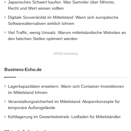
Preisvereinbarungen, Lieferbedingungen und andere
Japanisches Schwert kaufen: Was Sammler über Nihonto,
Recht und Wert wissen sollten
Vertragsdetails zentral hinterlegen. Dies erleichtert die
Digitale Souveränität im Mittelstand: Wann sich europäische
Budgetierung, die Planung von Produktionsaufträgen und die
Softwarealternativen wirklich lohnen
Überwachung der Vertragserfüllung. Durch die Integration von
Viel Traffic, wenig Umsatz: Warum mittelständische Websites an
den falschen Stellen optimiert werden
Rahmenverträgen in das ERP-System können Unternehmen
zudem flexibler auf kurzfristige Nachfrageänderungen reagieren
ARKM.marketing
und ihre Lieferkette optimieren.
Business-Echo.de
Änderungsmanagement:
Lagerkapazitäten erweitern: Wann sich Container-Investitionen
Ein effektives Änderungsmanagement spielt eine entscheidende
im Mittelstand lohnen
Rolle, um sicherzustellen, dass alle Mitarbeiter über aktuelle
Veranstaltungssicherheit im Mittelstand: Absperrkonzepte für
temporäre Außengelände
Änderungen informiert sind und diese reibungslos in den
Kühllagerung im Gewerbebetrieb: Leitfaden für Mittelständler
Produktionsprozess integriert werden können. Ein umfassendes