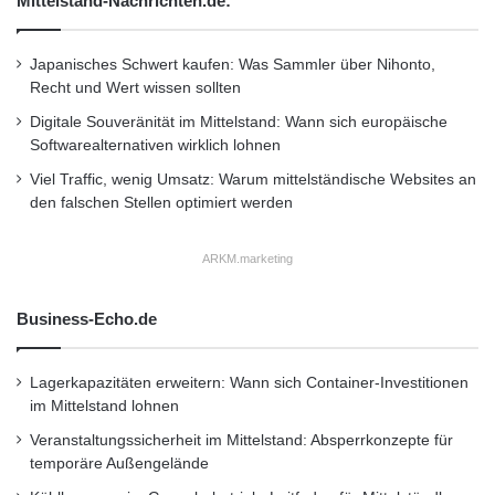
Mittelstand-Nachrichten.de:
Augenermüdung wird vermindert
Japanisches Schwert kaufen: Was Sammler über Nihonto,
Das Tragen einer Nachtfahrbrille reduziert die
Recht und Wert wissen sollten
Digitale Souveränität im Mittelstand: Wann sich europäische
Belastung und damit auch die Ermüdung der
Softwarealternativen wirklich lohnen
Augen, da sie dazu beiträgt, Helligkeit &
Viel Traffic, wenig Umsatz: Warum mittelständische Websites an
Blendung aus der Umgebung auszugleichen.
den falschen Stellen optimiert werden
Nachteile beim Tragen der
ARKM.marketing
Nachtfahrbrille
Business-Echo.de
Wer sonst kein Brillenträger ist, der könnte
Lagerkapazitäten erweitern: Wann sich Container-Investitionen
einige Stunden brauchen, um sich an das neue
im Mittelstand lohnen
Tragegefühl zu gewöhnen. Hinzu kommen
Veranstaltungssicherheit im Mittelstand: Absperrkonzepte für
folgende Punkte, welche berücksichtigt werden
temporäre Außengelände