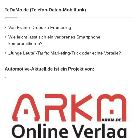
auf Nachtsichtbrillen – Vernachlässigung
TeDaMo.de (Telefon-Daten-Mobilfunk)
Sehgesundheit vermeiden & regelmäßigen
Augenuntersuchungen durchführen
Von Frame-Drops zu Framesieg:
Nicht für alle Sehprobleme geeignet, die
Wie leicht lässt sich ein verlorenes Smartphone
kompromittieren?
Korrektur von Sehfehlern wie Myopie oder
„Junge Leute“-Tarife: Marketing-Trick oder echte Vorteile?
Astigmatismus benötigt möglicherweise
individuell angepasste Brillen
Automotive-Aktuell.de ist ein Projekt von:
Kosten einer guten
Nachtsichtbrille
Gute deutsche Anbieter haben meist mehrere
Nachtfahrbrillen Modelle im Angebot. Bei
Mintberg beispielsweise bewegen sich die