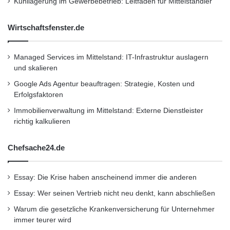
sollten:
Kühllagerung im Gewerbebetrieb: Leitfaden für Mittelständler
Wirtschaftsfenster.de
Nachtsichtbrillen können die
Farbwahrnehmung verändern und Farben
Managed Services im Mittelstand: IT-Infrastruktur auslagern
weniger natürlich aussehen lassen
und skalieren
Google Ads Agentur beauftragen: Strategie, Kosten und
Die Brillen sind hauptsächlich für das
Erfolgsfaktoren
nächtliche Fahren entwickelt worden und
Immobilienverwaltung im Mittelstand: Externe Dienstleister
bieten möglicherweise keinen Nutzen bei
richtig kalkulieren
Tageslicht oder in gut beleuchteten
Chefsache24.de
Umgebungen
Qualitativ hochwertige Nachtsichtbrillen mit
Essay: Die Krise haben anscheinend immer die anderen
effektiven Beschichtungen sind nicht billig
Essay: Wer seinen Vertrieb nicht neu denkt, kann abschließen
Warum die gesetzliche Krankenversicherung für Unternehmer
Abhängigkeit wegen zu starkem Verlass
immer teurer wird