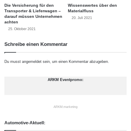
(zB.
TÜV
-Service authorized.by)
o
Die Versicherung für den
Wissenswertes über den
Kontrastwahrnehmung & Tiefen
Transporter & Lieferwagen –
Materialfluss
g
darauf müssen Unternehmen
i
20. Juli 2021
vereinfacht
achten
e
25. Oktober 2021
m
Mindestens 10% gelbliche Tönung
i
t
notwendig
Schreibe einen Kommentar
v
i
Nachtsichtbrillen – Alle Vorteile
e
Du musst
angemeldet
sein, um einen Kommentar abzugeben.
l
& Nachteile
e
n
ARKM Eventpromo:
Verminderte Blendung mit
F
a
Nachtfahrbrille
c
e
Eine der wichtigsten Funktionen einer
ARKM.marketing
t
Nachtfahrbrille ist die Reduzierung von
t
e
Automotive-Aktuell:
Blendung. Das Licht von Scheinwerfern und
n