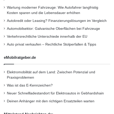
anderen Fahrzeugen wird durch die Gläser
Wartung moderner Fahrzeuge: Wie Autofahrer langfristig
absorbiert oder gestreut. Dadurch wird die
Kosten sparen und die Lebensdauer erhöhen
Autokredit oder Leasing? Finanzierungslösungen im Vergleich
Blendung minimiert, insbesondere bei
Automobilsektor: Galvanische Oberflächen bei Fahrzeuge
entgegenkommendem Verkehr, Fahrzeugen
Verkehrsrechtliche Unterschiede innerhalb der EU
mit hohen Scheinwerfern oder nassen
Auto privat verkaufen – Rechtliche Stolperfallen & Tipps
Straßen, auf denen Licht reflektiert.
eMobilratgeber.de
Verbesserte Sicht
Elektromobilität auf dem Land: Zwischen Potenzial und
Die gelb-orangefarbenen Gläser tragen dazu
Praxisproblemen
bei, den Kontrast zu erhöhen. Dies macht es
Was ist das E-Kennzeichen?
einfacher, Straßenmarkierungen,
Neuer Schnellladestandort für Elektroautos in Gebhardshain
Verkehrsschilder und Hindernisse bei Nacht zu
Deinen Anhänger mit den richtigen Ersatzteilen warten
erkennen.